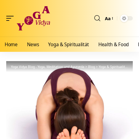
Aa
Größenänderun
Home
News
Yoga & Spiritualität
Health & Food
Yoga Vidya Blog - Yoga, Meditation und Ayurveda
>
Blog
>
Yoga & Spiritualität
>
Hath