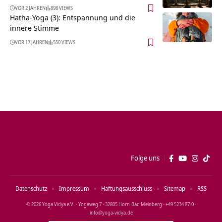
VOR 2 JAHREN
898 VIEWS
Hatha-Yoga (3): Entspannung und die
innere Stimme
VOR 17 JAHREN
550 VIEWS
Folge uns
Datenschutz
Impressum
Haftungsausschluss
Sitemap
RSS
© 2026 Yoga Vidya e.V. · Yogaweg 7 · 32805 Horn‑Bad Meinberg · +49 5234 87‑0 ·
info@yoga‑vidya.de