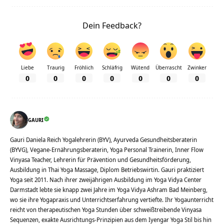
Dein Feedback?
Liebe
Traurig
Fröhlich
Schläfrig
Wütend
Überrascht
Zwinker
0
0
0
0
0
0
0
GAURI
Gauri Daniela Reich Yogalehrerin (BYV), Ayurveda Gesundheitsberaterin
(BYVG), Vegane-Ernährungsberaterin, Yoga Personal Trainerin, Inner Flow
Vinyasa Teacher, Lehrerin für Prävention und Gesundheitsförderung,
Ausbildung in Thai Yoga Massage, Diplom Betriebswirtin. Gauri praktiziert
Yoga seit 2011. Nach ihrer zweijährigen Ausbildung im Yoga Vidya Center
Darmstadt lebte sie knapp zwei Jahre im Yoga Vidya Ashram Bad Meinberg,
wo sie ihre Yogapraxis und Unterrichtserfahrung vertiefte. Ihr Yogaunterricht
reicht von therapeutischen Yoga Stunden über schweißtreibende Vinyasa
Sequenzen, exakte Ausrichtungs-Prinzipien aus dem Iyengar Yoga Stil bis hin