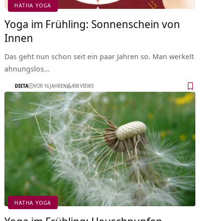
HATHA YOGA
Yoga im Frühling: Sonnenschein von
Innen
Das geht nun schon seit ein paar Jahren so. Man werkelt
ahnungslos…
DIETA
VOR 16 JAHREN
498 VIEWS
HATHA YOGA
Yoga im Frühling: Heuschnupfen