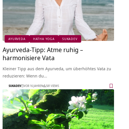
AYURVEDA
HATHA YOGA
SUKADEV
Ayurveda-Tipp: Atme ruhig –
harmonisiere Vata
Kleiner Tipp aus dem Ayurveda, um überhöhtes Vata zu
reduzieren: Wenn du…
SUKADEV
VOR 16 JAHREN
581 VIEWS