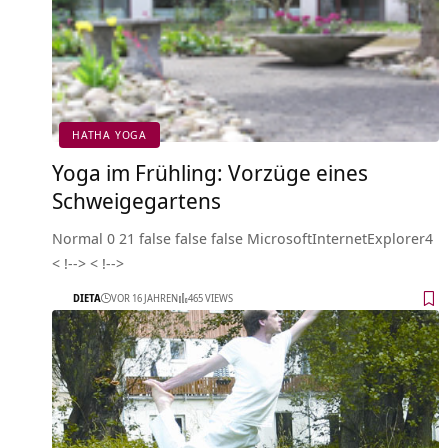
HATHA YOGA
Yoga im Frühling: Vorzüge eines
Schweigegartens
Normal 0 21 false false false MicrosoftInternetExplorer4
< !--> < !-->
DIETA
VOR 16 JAHREN
465 VIEWS