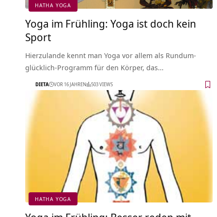
HATHA YOGA
Yoga im Frühling: Yoga ist doch kein
Sport
Hierzulande kennt man Yoga vor allem als Rundum-
glücklich-Programm für den Körper, das…
DIETA
VOR 16 JAHREN
503 VIEWS
HATHA YOGA
Yoga im Frühling: Besser reden mit