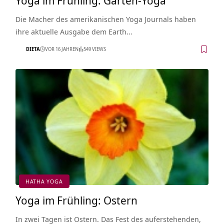
Die Macher des amerikanischen Yoga Journals haben
ihre aktuelle Ausgabe dem Earth…
DIETA
VOR 16 JAHREN
549 VIEWS
HATHA YOGA
Yoga im Frühling: Ostern
In zwei Tagen ist Ostern. Das Fest des auferstehenden,