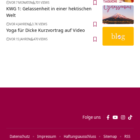
VOR 7 MONATEN
701 VIEWS
KWG 1: Gelassenheit in einer hektischen
Welt
VOR 4 JAHREN
3.7K VIEWS
Yoga für Dicke Kurzvortrag auf Video
VOR 15 JAHREN
470 VIEWS
Folge uns
Datenschutz
Impressum
Haftungsausschluss
Sitemap
RSS