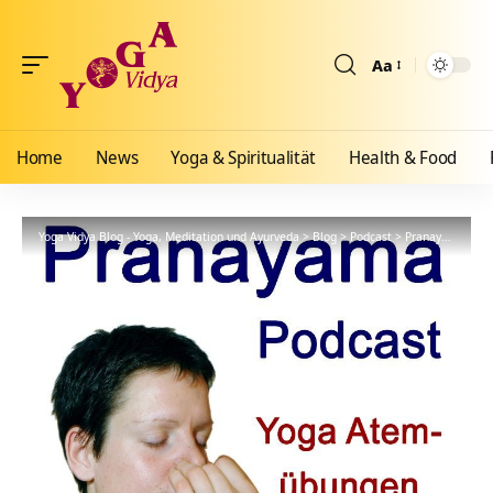
Aa
Größenänderun
Home
News
Yoga & Spiritualität
Health & Food
Yoga Vidya Blog - Yoga, Meditation und Ayurveda
>
Blog
>
Podcast
>
Pranayama
>
5A