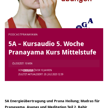
PODCAST
PRANAYAMA
5A – Kursaudio 5. Woche
Pranayama Kurs Mittelstufe
LESEZEIT: 10 MIN
VON
OMKARA
VOR 10 JAHREN
ZULETZT AKTUALISIERT: 20. JULI 2025 12:39
5A Energieübertragung und Prana Heilung; Mudras für
Pranayama, Asanas und Meditation Teil 2, Bahir