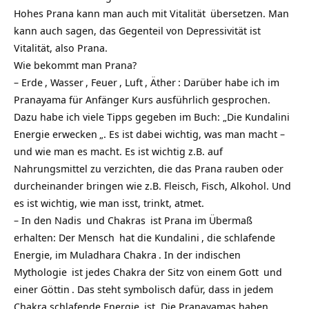
Hohes Prana kann man auch mit
Vitalität
übersetzen. Man
kann auch sagen, das Gegenteil von Depressivität ist
Vitalität, also Prana.
Wie bekommt man Prana?
–
Erde
,
Wasser
,
Feuer
,
Luft
,
Äther
: Darüber habe ich im
Pranayama für Anfänger Kurs ausführlich gesprochen.
Dazu habe ich viele Tipps gegeben im Buch: „
Die Kundalini
Energie erwecken
„. Es ist dabei wichtig, was man macht –
und wie man es macht. Es ist wichtig z.B. auf
Nahrungsmittel zu verzichten, die das Prana rauben oder
durcheinander bringen wie z.B. Fleisch, Fisch, Alkohol. Und
es ist wichtig, wie man isst, trinkt, atmet.
– In den
Nadis
und
Chakras
ist Prana im Übermaß
erhalten: Der
Mensch
hat die
Kundalini
, die schlafende
Energie, im
Muladhara Chakra
. In der
indischen
Mythologie
ist jedes Chakra der Sitz von einem
Gott
und
einer
Göttin
. Das steht symbolisch dafür, dass in jedem
Chakra schlafende
Energie
ist. Die Pranayamas haben