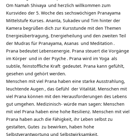
Om Namah Shivaya
und herzlich willkommen zum
Kursvideo der 5. Woche des sechswöchigen Pranayama
Mittelstufe Kurses. Ananta, Sukadev und Tim hinter der
Kamera begrüßen dich zur Kursstunde mit den Themen
Energieübertragung, Energieheilung und den zweiten Teil
der Mudras für Pranayama,
Asanas
und
Meditation
.
Prana bedeutet Lebensenergie. Prana steuert die Vorgänge
im
Körper
und in der
Psyche
. Prana wird im
Yoga
als
subtile, feinstoffliche
Kraft
gedeutet. Prana kann gefühlt,
gesehen und gehört werden.
Menschen mit viel Prana haben eine starke Ausstrahlung,
leuchtende
Augen
, das
Gefühl
der Vitalität. Menschen mit
viel Prana können mit den Herausforderungen des
Lebens
gut umgehen. Medizinisch- würde man sagen: Menschen
mit viel Prana haben eine hohe Resilienz. Menschen mit viel
Prana haben auch die Fähigkeit, ihr Leben selbst zu
gestalten,
Gutes
zu bewirken, haben hohe
Selbstverantwortung und Selbstwirksamkeit.