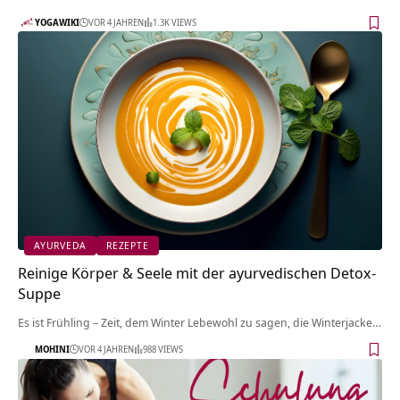
YOGAWIKI
VOR 4 JAHREN
1.3K VIEWS
AYURVEDA
REZEPTE
Reinige Körper & Seele mit der ayurvedischen Detox-
Suppe
Es ist Frühling – Zeit, dem Winter Lebewohl zu sagen, die Winterjacke…
MOHINI
VOR 4 JAHREN
988 VIEWS