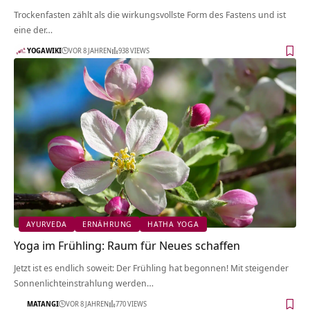
Trockenfasten zählt als die wirkungsvollste Form des Fastens und ist
eine der…
YOGAWIKI
VOR 8 JAHREN
938 VIEWS
AYURVEDA
ERNÄHRUNG
HATHA YOGA
Yoga im Frühling: Raum für Neues schaffen
Jetzt ist es endlich soweit: Der Frühling hat begonnen! Mit steigender
Sonnenlichteinstrahlung werden…
MATANGI
VOR 8 JAHREN
770 VIEWS