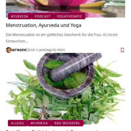
AYURVEDA
PODCAST
YOGATHERAPIE
Menstruation, Ayurveda und Yoga
Die Menstruation ist ein göttliches Geschenk für die Frau. Es ist ein
Eintauchen…
SATYADEVI
VOR 11 JAHREN
702 VIEWS
ALLGÄU
AYURVEDA
BAD MEINBERG