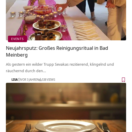
EVENTS
Neujahrsputz: Großes Reinigungsritual in Bad
Meinberg
Als gestern ein wilder Trupp Sevakas rezitierend, klingelnd und
räuchernd durch den…
LISA
VOR 3 JAHREN
538 VIEWS