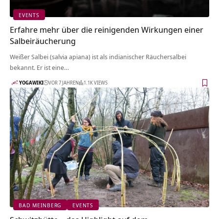
EVENTS
Erfahre mehr über die reinigenden Wirkungen einer
Salbeiräucherung
Weißer Salbei (salvia apiana) ist als indianischer Räuchersalbei
bekannt. Er ist eine…
YOGAWIKI
VOR 7 JAHREN
1.1K VIEWS
BAD MEINBERG
EVENTS