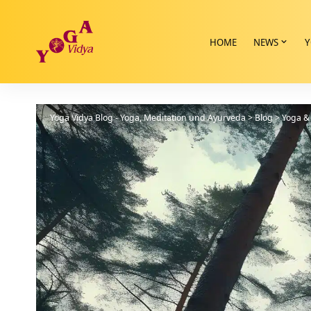
HOME
NEWS
Y
Yoga Vidya Blog - Yoga, Meditation und Ayurveda
>
Blog
>
Yoga & 