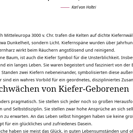
Karl von Holtei
 Mitteleuropa 3000 v. Chr. trafen die Kelten auf dichte Kiefernwä
twa Dunkelheit, sondern Licht. Kiefernspäne wurden über Jahrhu
ernharz wirkt beim
Räuchern
angstlösend und reinigend.
 Baum, ist auch die Kiefer Symbol für die Unsterblichkeit. Insbe
nd ein langes Leben. Sie waren begeistert und fasziniert von der
 Standen zwei Kiefern nebeneinander, symbolisierten diese außer
r sind ein wahres Vorbild für ein geordnetes, diszipliniertes Zu
Schwächen von Kiefer-Geborenen
ders pragmatisch. Sie stellen sich jeder noch so großen Herausf
 und Selbstdisziplin. Sie stellen zwar hohe Ansprüche an sich selb
n zu erwarten. An das Leben selbst hingegen haben sie keine gr
pt für ein glückliches und
zufriedenes Dasein
.
rüche haben sie meist das Glück, in guten Lebensumständen und 