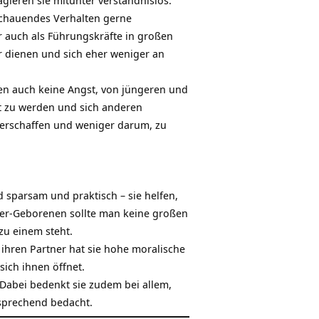
agieren sie mitunter verständnislos.
schauendes Verhalten gerne
r auch als Führungskräfte in großen
r
dienen und sich eher weniger an
ben auch keine
Angst
, von jüngeren und
et zu werden und sich anderen
 erschaffen und weniger darum, zu
 sparsam und praktisch – sie helfen,
efer-Geborenen sollte man keine großen
zu einem steht.
ihren Partner hat sie hohe moralische
 sich ihnen
öffnet
.
 Dabei bedenkt sie zudem bei allem,
sprechend bedacht.