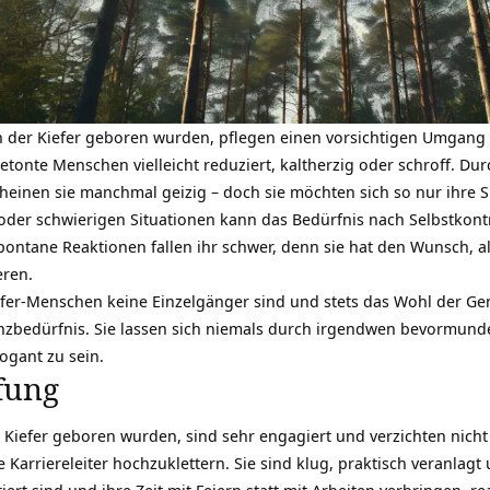
n der Kiefer geboren wurden, pflegen einen vorsichtigen Umgang
etonte Menschen vielleicht reduziert, kaltherzig oder schroff. Du
cheinen sie manchmal geizig – doch sie möchten sich so nur ihre 
 oder schwierigen Situationen kann das Bedürfnis nach Selbstkontr
pontane Reaktionen fallen ihr schwer, denn sie hat den Wunsch, a
eren.
iefer-Menschen keine Einzelgänger sind und stets das Wohl der
Ge
anzbedürfnis. Sie lassen sich niemals durch irgendwen bevormun
rogant zu sein.
fung
Kiefer geboren wurden, sind sehr engagiert und verzichten nicht se
e Karriereleiter hochzuklettern. Sie sind klug, praktisch veranlagt