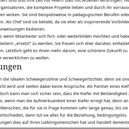
ert sind und ihre Zeit mit Feiern statt mit Arbeiten verbringen, re
ganisatoren, die komplexe Projekte lieben und durch ihr vorrau
en wirken. Sie sind beispielsweise in pädagogischen Berufen ode
. Als Chef sind sie beliebt, da sie eher als
inspirierende Vorbilde
 Anweisungen bedienen.
, wenn Mitarbeiter sich fort- oder weiterbilden möchten und ha
eitern „ersetzt“ zu werden. Sie freuen sich eher darüber, entlast
. Letztlich geht es ihnen mehr darum, eine schönere Zukunft zu
e verwirklichen zu wollen.
hungen
 die idealen Schwiegersöhne und Schwiegertöchter, denn sie sind
cht wird und stellen dabei keine Ansprüche. Als Partner eines Ki
doch kann man sich sicher sein, dass die Kiefer mit
Beständigkeit
n, wenn man die Aufmerksamkeit einer Kiefer erregt hat, denn an 
enschen, die für sie in Frage kommen sehr lange genau, bis sie
 entschieden, dann tut sie alles für die Beziehung,
bedingungslos
.
kungen dies auf ihren Lieblingsmenschen hat und handelt dement