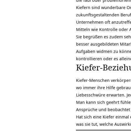
die faul oder problemorienti
Kiefern sind wunderbare Or
zukunftsgestaltenden Beruf
Unternehmen oft anzutreffen
Mitteln wie Kontrolle oder
Sie begrüßen es zudem sehr
besser ausgebildeten Mitarb
Aufgaben widmen zu können
kontrollieren oder es allein
Kiefer-Bezie
Kiefer-Menschen verkörpern
wo immer ihre Hilfe gebrau
Liebesschwüre erwarten. Je
Man kann sich geehrt fühle
Ansprüche und beobachtet M
Hat sich eine Kiefer einmal
was sie tut, welche Auswir