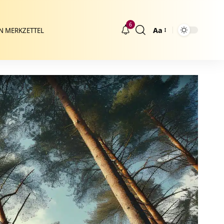
6
Aa
N MERKZETTEL
Größenänderung