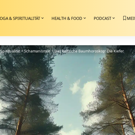
OGA & SPIRITUALITÄT
HEALTH & FOOD
PODCAST
MEI
Spiritualität
>
Schamanismus
>
Das keltische Baumhoroskop: Die Kiefer