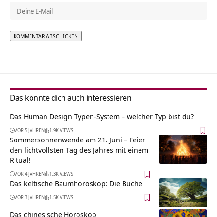
Alternative:
Das könnte dich auch interessieren
Das Human Design Typen-System – welcher Typ bist du?
VOR 5 JAHREN
1.9K VIEWS
Sommersonnenwende am 21. Juni – Feier
den lichtvollsten Tag des Jahres mit einem
Ritual!
VOR 4 JAHREN
1.3K VIEWS
Das keltische Baumhoroskop: Die Buche
VOR 3 JAHREN
1.5K VIEWS
Das chinesische Horoskop