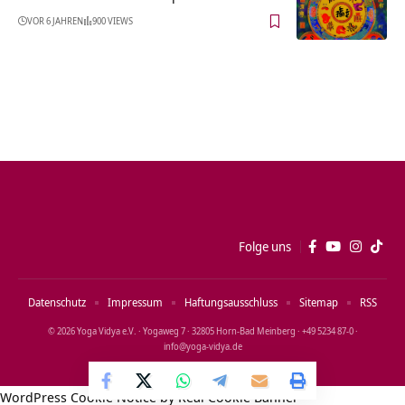
VOR 6 JAHREN
900 VIEWS
Folge uns
Datenschutz
Impressum
Haftungsausschluss
Sitemap
RSS
© 2026 Yoga Vidya e.V. · Yogaweg 7 · 32805 Horn‑Bad Meinberg · +49 5234 87‑0 ·
info@yoga‑vidya.de
WordPress Cookie Notice by Real Cookie Banner