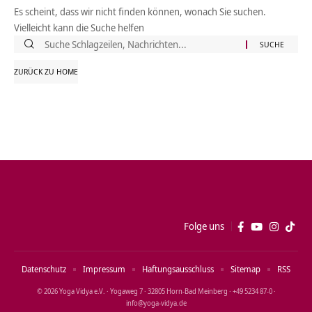
Es scheint, dass wir nicht finden können, wonach Sie suchen.
Vielleicht kann die Suche helfen
Suche
nach:
ZURÜCK ZU HOME
Folge uns
Datenschutz
Impressum
Haftungsausschluss
Sitemap
RSS
© 2026 Yoga Vidya e.V. · Yogaweg 7 · 32805 Horn‑Bad Meinberg · +49 5234 87‑0 ·
info@yoga‑vidya.de