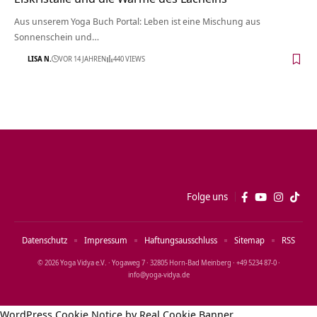
Aus unserem Yoga Buch Portal: Leben ist eine Mischung aus
Sonnenschein und…
LISA N.
VOR 14 JAHREN
440 VIEWS
Folge uns
Datenschutz
Impressum
Haftungsausschluss
Sitemap
RSS
© 2026 Yoga Vidya e.V. · Yogaweg 7 · 32805 Horn‑Bad Meinberg · +49 5234 87‑0 ·
info@yoga‑vidya.de
WordPress Cookie Notice by Real Cookie Banner