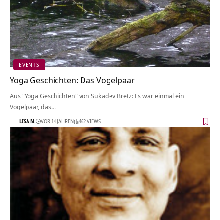
EVENTS
Yoga Geschichten: Das Vogelpaar
Aus "Yoga Geschichten" von Sukadev Bretz: Es war einmal ein
Vogelpaar, das…
LISA N.
VOR 14 JAHREN
462 VIEWS