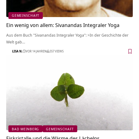
GEMEINSCHAFT
Ein wenig von allem: Sivanandas Integraler Yoga
Aus dem Buch "Sivanandas Integraler Yoga": >In der Geschichte der
Welt gab…
LISA N.
VOR 14 JAHREN
557 VIEWS
BAD MEINBERG
GEMEINSCHAFT
Eiskristalle und die Wärme des Lächelns