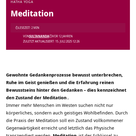
HATHA YOGA
Meditation
LESEZEIT: 2 MIN
VON
SULTANANDA
VOR 12 JAHREN
ZULETZT AKTUALISIERT: 15. JULI 2025 12:26
Gewohnte Gedankenprozesse bewusst unterbrechen,
Ruhe im Geist genießen und die Erfahrung reinen
Bewusstseins hinter den Gedanken – dies kennzeichnet
den Zustand der
Meditation
.
Immer mehr Menschen im Westen suchen nicht nur
körperliches, sondern auch geistiges Wohlbefinden. Durch
die Praxis der Meditation soll ein Zustand vollkommener
Gegenwärtigkeit erreicht und letztlich das Physische
transzendiert werden.
Meditation
ist der Schlüssel zu