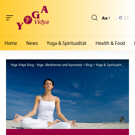
Aa
Größenänderun
Home
News
Yoga & Spiritualität
Health & Food
Yoga Vidya Blog - Yoga, Meditation und Ayurveda
>
Blog
>
Yoga & Spiritualität
>
Hath