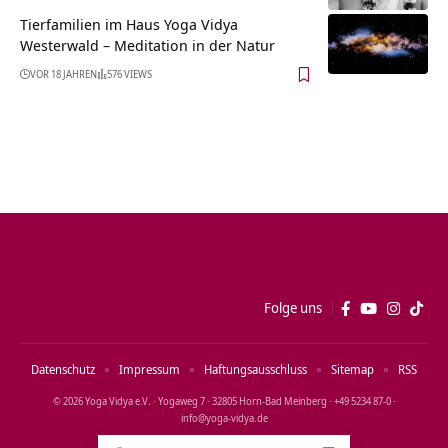
Tierfamilien im Haus Yoga Vidya
Westerwald – Meditation in der Natur
VOR 18 JAHREN
576 VIEWS
Folge uns
Datenschutz
Impressum
Haftungsausschluss
Sitemap
RSS
© 2026 Yoga Vidya e.V. · Yogaweg 7 · 32805 Horn‑Bad Meinberg · +49 5234 87‑0 ·
info@yoga‑vidya.de