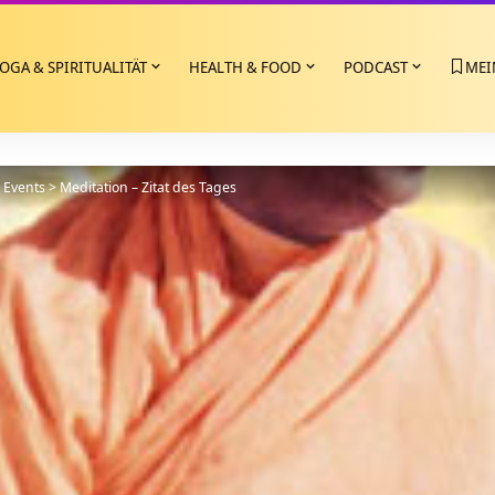
OGA & SPIRITUALITÄT
HEALTH & FOOD
PODCAST
MEI
>
Events
>
Meditation – Zitat des Tages