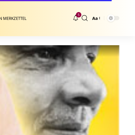
5
Aa
N MERKZETTEL
Größenänderung