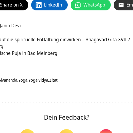
Share on X
LinkedIn
WhatsApp
Em
Janin Devi
uf die spirituelle Entfaltung einwirken – Bhagavad Gita XVII 7
rg
dische Puja in Bad Meinberg
Sivananda
Yoga
Yoga Vidya
Zitat
Dein Feedback?