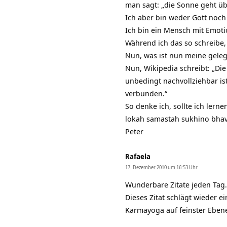
man sagt: „die Sonne geht üb
Ich aber bin weder Gott noch
Ich bin ein Mensch mit Emot
Während ich das so schreibe, 
Nun, was ist nun meine gele
Nun, Wikipedia schreibt: „Di
unbedingt nachvollziehbar is
verbunden.“
So denke ich, sollte ich lern
lokah samastah sukhino bha
Peter
Rafaela
17. Dezember 2010 um 16:53 Uhr
Wunderbare Zitate jeden Tag.
Dieses Zitat schlägt wieder 
Karmayoga auf feinster Eben