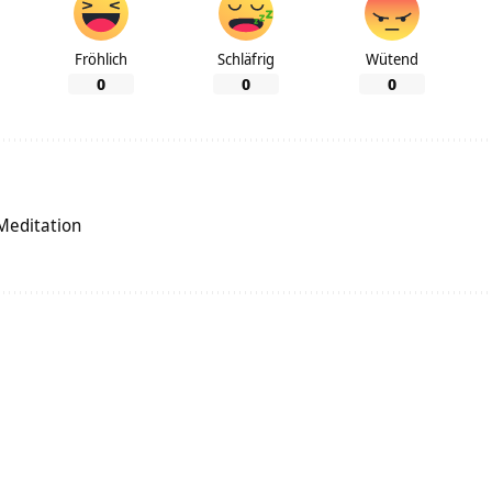
Fröhlich
Schläfrig
Wütend
0
0
0
 Meditation