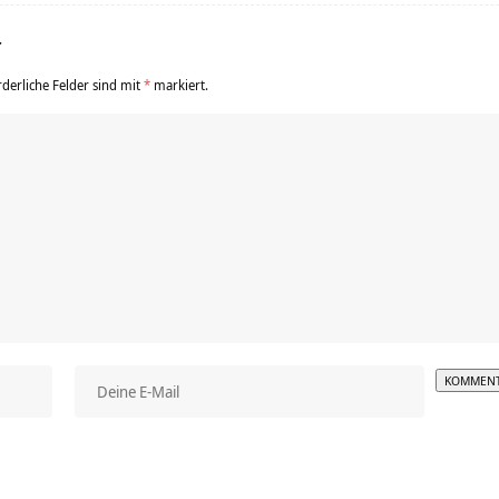
r
rderliche Felder sind mit
*
markiert.
Alterna