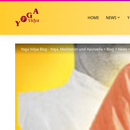
HOME
NEWS
Y
Yoga Vidya Blog - Yoga, Meditation und Ayurveda
>
Blog
>
News