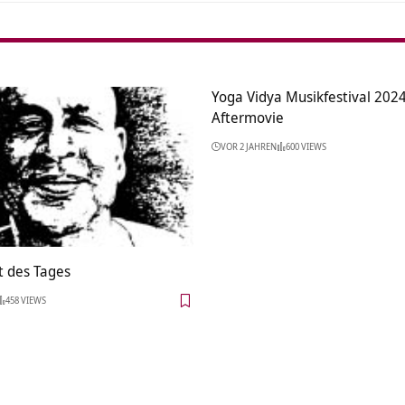
Yoga Vidya Musikfestival 2024
Aftermovie
VOR 2 JAHREN
600 VIEWS
t des Tages
458 VIEWS