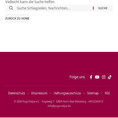
Vielleicht kann die Suche helfen
Suche
nach:
ZURÜCK ZU HOME
Folge uns
Datenschutz
Impressum
Haftungsausschluss
Sitemap
RSS
© 2026 Yoga Vidya e.V. · Yogaweg 7 · 32805 Horn‑Bad Meinberg · +49 5234 87‑0 ·
info@yoga‑vidya.de