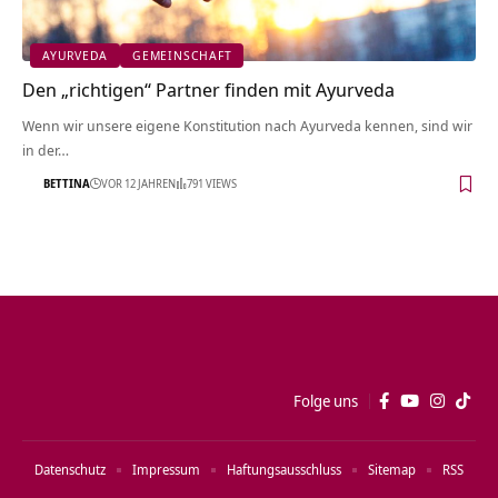
AYURVEDA
GEMEINSCHAFT
Den „richtigen“ Partner finden mit Ayurveda
Wenn wir unsere eigene Konstitution nach Ayurveda kennen, sind wir
in der…
BETTINA
VOR 12 JAHREN
791 VIEWS
Folge uns
Datenschutz
Impressum
Haftungsausschluss
Sitemap
RSS