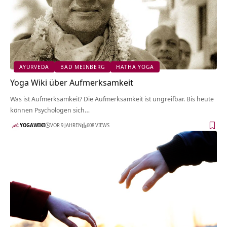
AYURVEDA
BAD MEINBERG
HATHA YOGA
Yoga Wiki über Aufmerksamkeit
Was ist Aufmerksamkeit? Die Aufmerksamkeit ist ungreifbar. Bis heute
können Psychologen sich…
YOGAWIKI
VOR 9 JAHREN
608 VIEWS