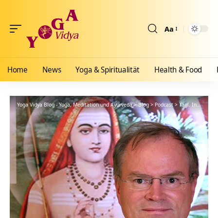
Aa
Größenänderun
Home
News
Yoga & Spiritualität
Health & Food
Yoga Vidya Blog - Yoga, Meditation und Ayurveda
>
Blog
>
Podcast
>
Tägl. Inspiration