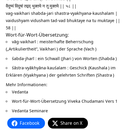
वैदुष्यं विदुषां तद्वद् भुक्तये न तु मुक्तये || ५८ ||
vag-vaikhari shabda-jari shastra-vyakhyana-kaushalam |
vaidushyam vidusham tad-vad bhuktaye na tu muktaye ||
58 ||
Wort-für-Wort-Übersetzung:
vāg-vaikharī : meisterhafte Beherrschung
(„Artikuliertheit“,
Vaikhari
) der Sprache (
Vach
)
śabda-jharī : ein Schwall (
Jhari
) von Worten (
Shabda
)
śāstra-vyākhyāna-kauśalam : Geschick (
Kaushala
) im
Erklären (
Vyakhyana
) der gelehrten Schriften (
Shastra
)
Mehr Informationen:
Vedanta
Wort-für-Wort-Übersetzung
Viveka Chudamani Vers 1
Vedanta Seminare
Facebook
Share on X