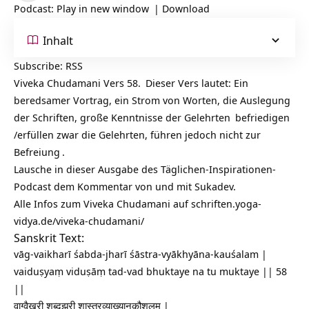
Podcast:
Play in new window
|
Download
Inhalt
Subscribe:
RSS
Viveka Chudamani Vers 58.
Dieser Vers lautet: Ein
beredsamer Vortrag, ein Strom von Worten, die Auslegung
der Schriften, große Kenntnisse der
Gelehrten
befriedigen
/erfüllen zwar die Gelehrten, führen jedoch nicht zur
Befreiung
.
Lausche in dieser Ausgabe des Täglichen-Inspirationen-
Podcast dem Kommentar von und mit Sukadev.
Alle Infos zum Viveka Chudamani auf
schriften.yoga-
vidya.de/viveka-chudamani/
Sanskrit Text:
vāg-vaikharī śabda-jharī śāstra-vyākhyāna-kauśalam |
vaiduṣyaṃ viduṣāṃ tad-vad bhuktaye na tu muktaye || 58
||
वाग्वैखरी शब्दझरी शास्त्रव्याख्यानकौशलम् |