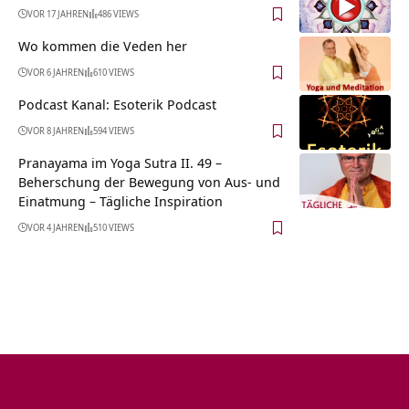
VOR 17 JAHREN
486 VIEWS
Wo kommen die Veden her
VOR 6 JAHREN
610 VIEWS
Podcast Kanal: Esoterik Podcast
VOR 8 JAHREN
594 VIEWS
Pranayama im Yoga Sutra II. 49 –
Beherschung der Bewegung von Aus- und
Einatmung – Tägliche Inspiration
VOR 4 JAHREN
510 VIEWS