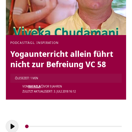
PODCAST
TÄGL. INSPIRATION
Yogaunterricht allein führt
nicht zur Befreiung VC 58
LESEZEIT: 1 MIN
VON
RAFAELA
VOR 9 JAHREN
ZULETZT AKTUALISIERT: 3. JULI 2018 16:12
Audio-
Player