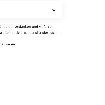
Hoch/Runter
benutzen,
um
die
Lautstärke
stände der Gedanken und Gefühle
zu
äfte handelt nicht und ändert sich in
regeln.
t Sukadev.