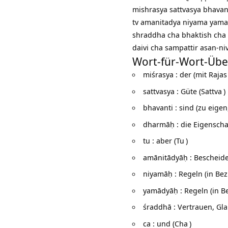
mishrasya sattvasya bhava
tv amanitadya niyama yama
shraddha cha bhaktish ch
daivi cha sampattir asan-niv
Wort-für-Wort-Übe
miśrasya : der (mit
Rajas
sattvasya : Güte (
Sattva
)
bhavanti : sind (zu eige
dharmāḥ : die Eigenscha
tu : aber (
Tu
)
amānitādyāḥ : Bescheide
niyamāḥ : Regeln (in Bez
yamādyāḥ : Regeln (in B
śraddhā : Vertrauen, Gl
ca : und (
Cha
)