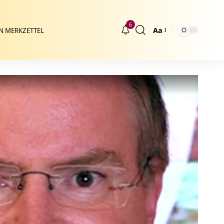
6
Aa
N MERKZETTEL
Größenänderung