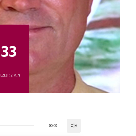
133
EZEIT: 2 MIN
00:00
Pfeiltasten