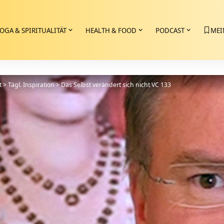
OGA & SPIRITUALITÄT
HEALTH & FOOD
PODCAST
MEI
t
>
Tägl. Inspiration
>
Das Selbst verändert sich nicht VC 133