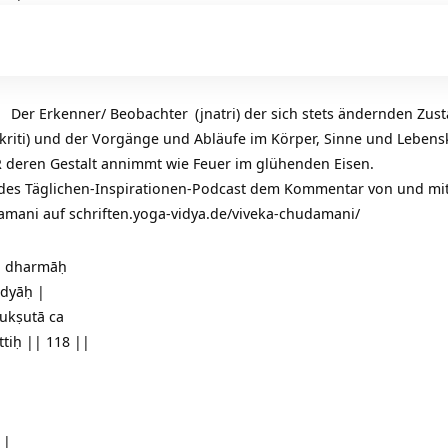
33
Der Erkenner/
Beobachter
(jnatri) der sich stets ändernden Zu
riti) und der Vorgänge und Abläufe im Körper, Sinne und Lebenskr
 deren Gestalt annimmt wie Feuer im glühenden Eisen.
 des Täglichen-Inspirationen-Podcast dem Kommentar von und mi
damani auf
schriften.yoga-vidya.de/viveka-chudamani/
ti dharmāḥ
dyāḥ |
ukṣutā ca
ttiḥ || 118 ||
 ||