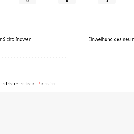
0
0
0
r Sicht: Ingwer
Einweihung des neu 
rderliche Felder sind mit
*
markiert.