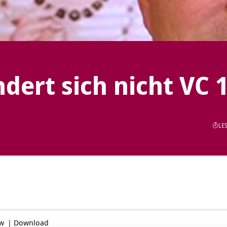
dert sich nicht VC 
LES
ow
|
Download