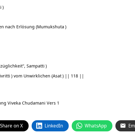
i
)
n nach Erlösung (
Mumukshuta
)
züglichkeit“,
Sampatti
)
vritti
) vom Unwirklichen (
Asat
) || 118 ||
zung
Viveka Chudamani Vers 1
Share on X
LinkedIn
WhatsApp
Em