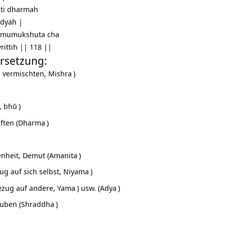
nti dharmah
dyah |
a mumukshuta cha
rittih || 118 ||
rsetzung:
vermischten,
Mishra
)
n,
bhū
)
ften (
Dharma
)
nheit, Demut (
Amanita
)
ug auf sich selbst,
Niyama
)
ezug auf andere,
Yama
) usw. (
Adya
)
auben (
Shraddha
)