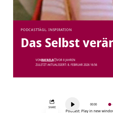
PODCAST
TÄGL. INSPIRATION
Das Selbst verän
VON
RAFAELA
VOR 8 JAHREN
ZULETZT AKTUALISIERT: 8. FEBRUAR 2026 16:56
Audio-
00:00
Player
SHARE
Podcast:
Play in new wind