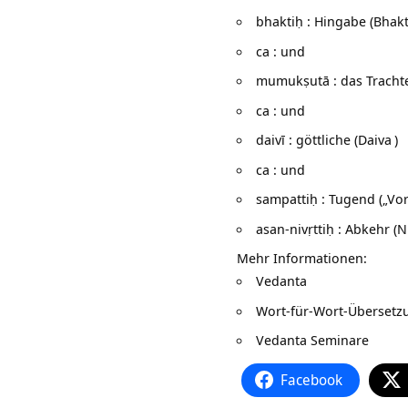
bhaktiḥ : Hingabe (
Bhakt
ca : und
mumukṣutā : das Trachte
ca : und
daivī : göttliche (
Daiva
)
ca : und
sampattiḥ : Tugend („Vor
asan-nivṛttiḥ : Abkehr (
Ni
Mehr Informationen:
Vedanta
Wort-für-Wort-Überset
Vedanta Seminare
Facebook