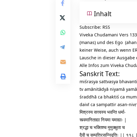
Inhalt
Subscribe:
RSS
Viveka Chudamani Vers 1
(manas) und des
Ego
(ahank
keiner Weise, auch wenn ER
Lausche in dieser Ausgabe
Alle Infos zum Viveka Chu
Sanskrit Text:
miśrasya sattvasya bhavan
tv amānitādyā niyamā yamā
śraddhā ca bhaktiś ca mum
daivī ca sampattir asan-nivṛ
मिश्रस्य सत्त्वस्य भवन्ति धर्मा-
स्त्वमानिताद्या नियमा यमाद्याः |
श्रद्धा च भक्तिश्च मुमुक्क्षुता च
दैवी च सम्पत्तिरसन्निवृत्तिः || ११८