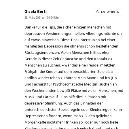
Gisela Berti
ANTWORTEN
29. März 2021 um 09:24 Uhr
Danke für die Tips, die sicher einigen Menschen mit
depressiven Verstimmungen helfen. Allerdings möchte ich
auf etwas hinweisen. Diese Tips unterstützen bei einer
manifesten Depression die ohnehin schon bestehenden
Rückzugstendenzen. Vielen Menschen hilft es eher –
Gerade in dieser Zeit Geräusche und den Kontakt zu
Menschen zu suchen. – war das eine Freude im letzten
Frühjahr die Kinder auf dem benachbarten Spielplatz
endlich wieder toben zu hören! Mein Mann und ich (Hp
und Facharzt für Psychosomatische Medizin) suchen an
den Wochenenden bewußt Plätze mit vielen Menschen, mit
Musik und Lärm auf – uns hilft dies in Phasen mit
depressiver Stimmung. Auch das Einhalten der
unterschiedlichsten Speiseregeln oder Kleiderregeln kann
Depressionen fördern, wenn man z.B. den geliebten
Morgenkaffe nicht mehr trinken soll.oder nur noch helle
Kleidung tragen, in der man sich jedoch überhaupt nicht