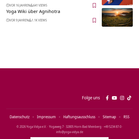
VOR 16 JAHREN
641 VIEWS
Yoga Wiki über Agnihotra
VOR 9 JAHREN
1.1K VIEWS
Folge uns
Datenschutz
Impressum
Haftungsausschluss
Sitemap
RSS
© 2026 Yoga Vidya e.V. · Yogaweg 7 · 32805 Horn‑Bad Meinberg · +49 5234 87‑0 ·
info@yoga‑vidya.de