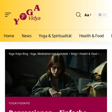
Aa
Größenänderun
Home
News
Yoga & Spiritualität
Health & Food
Yoga Vidya Blog - Yoga, Meditation und Ayurveda
>
Blog
>
Health & Food
>
Yogathera
YOGATHERAPIE