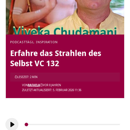
PODCAST
TÄGL. INSPIRATION
Erfahre das Strahlen des
Selbst VC 132
LESEZEIT: 2 MIN
VON
RAFAELA
VOR 8 JAHREN
ZULETZT AKTUALISIERT: 5. FEBRUAR 2026 11:36
Audio-
Player