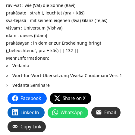
ravi-vat : wie (Vat) die Sonne (Ravi)
prakāśate : strahlt, leuchtet (pra + kāś)
sva-tejasā : mit seinem eigenen (Sva) Glanz (Tejas)
viśvam : Universum (Vishva)
idam : dieses (Idam)
prakāśayan : in dem er zur Erscheinung bringt
(„beleuchtend“, pra + kāś) || 132 ||
Mehr Informationen:
Vedanta
Wort-für-Wort-Übersetzung
Viveka Chudamani Vers 1
Vedanta Seminare
Facebook
Share on X
LinkedIn
WhatsApp
Email
Copy Link