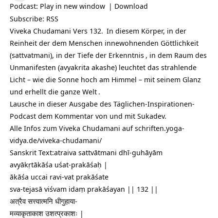
Podcast:
Play in new window
|
Download
Subscribe:
RSS
Viveka Chudamani Vers 132.
In diesem Körper, in der
Reinheit der dem Menschen innewohnenden Göttlichkeit
(sattvatmani), in der Tiefe der
Erkenntnis
, in dem Raum des
Unmanifesten (avyakrita akashe) leuchtet das strahlende
Licht – wie die Sonne hoch am Himmel – mit seinem Glanz
und erhellt die ganze
Welt
.
Lausche in dieser Ausgabe des Täglichen-Inspirationen-
Podcast dem Kommentar von und mit Sukadev.
Alle Infos zum Viveka Chudamani auf
schriften.yoga-
vidya.de/viveka-chudamani/
Sanskrit Text:atraiva sattvātmani dhī-guhāyām
avyākṛtākāśa uśat-prakāśaḥ |
ākāśa uccai ravi-vat prakāśate
sva-tejasā viśvam idaṃ prakāśayan || 132 ||
अत्रैव सत्त्वात्मनि धीगुहाया-
मव्याकृताकाश उशत्प्रकाशः |