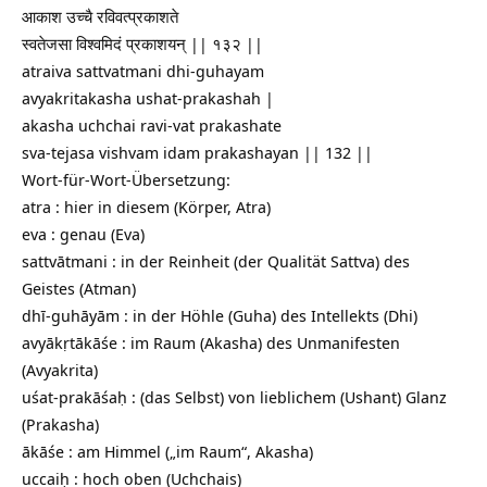
आकाश उच्चै रविवत्प्रकाशते
स्वतेजसा विश्वमिदं प्रकाशयन् || १३२ ||
atraiva sattvatmani dhi-guhayam
avyakritakasha ushat-prakashah |
akasha uchchai ravi-vat prakashate
sva-tejasa vishvam idam prakashayan || 132 ||
Wort-für-Wort-Übersetzung:
atra : hier in diesem (Körper, Atra)
eva : genau (Eva)
sattvātmani : in der Reinheit (der Qualität Sattva) des
Geistes (Atman)
dhī-guhāyām : in der Höhle (Guha) des Intellekts (Dhi)
avyākṛtākāśe : im Raum (Akasha) des Unmanifesten
(Avyakrita)
uśat-prakāśaḥ : (das Selbst) von lieblichem (Ushant) Glanz
(Prakasha)
ākāśe : am Himmel („im Raum“, Akasha)
uccaiḥ : hoch oben (Uchchais)