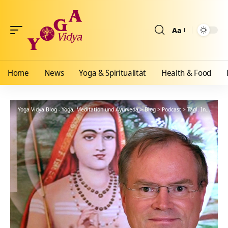
Aa
Größenänderun
Home
News
Yoga & Spiritualität
Health & Food
Yoga Vidya Blog - Yoga, Meditation und Ayurveda
>
Blog
>
Podcast
>
Tägl. Inspiration