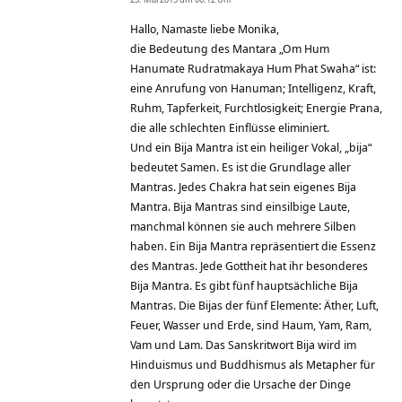
Hallo, Namaste liebe Monika,
die Bedeutung des Mantara „Om Hum
Hanumate Rudratmakaya Hum Phat Swaha“ ist:
eine Anrufung von Hanuman; Intelligenz, Kraft,
Ruhm, Tapferkeit, Furchtlosigkeit; Energie Prana,
die alle schlechten Einflüsse eliminiert.
Und ein Bija Mantra ist ein heiliger Vokal, „bija“
bedeutet Samen. Es ist die Grundlage aller
Mantras. Jedes Chakra hat sein eigenes Bija
Mantra. Bija Mantras sind einsilbige Laute,
manchmal können sie auch mehrere Silben
haben. Ein Bija Mantra repräsentiert die Essenz
des Mantras. Jede Gottheit hat ihr besonderes
Bija Mantra. Es gibt fünf hauptsächliche Bija
Mantras. Die Bijas der fünf Elemente: Äther, Luft,
Feuer, Wasser und Erde, sind Haum, Yam, Ram,
Vam und Lam. Das Sanskritwort Bija wird im
Hinduismus und Buddhismus als Metapher für
den Ursprung oder die Ursache der Dinge