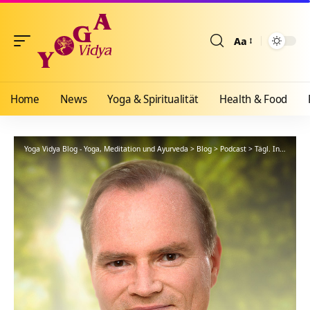
Aa
Größenänderun
Home
News
Yoga & Spiritualität
Health & Food
Yoga Vidya Blog - Yoga, Meditation und Ayurveda
>
Blog
>
Podcast
>
Tägl. Inspiration