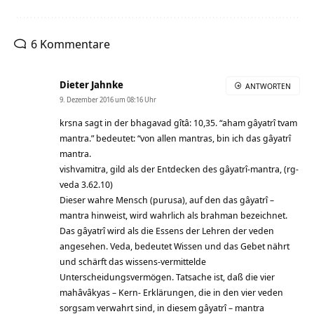
6 Kommentare
Dieter Jahnke
ANTWORTEN
9. Dezember 2016 um 08:16 Uhr
krsna sagt in der bhagavad gîtâ: 10,35. “aham gâyatrî tvam
mantra.” bedeutet: “von allen mantras, bin ich das gâyatrî
mantra.
vishvamitra, gild als der Entdecken des gâyatrî-mantra, (rg-
veda 3.62.10)
Dieser wahre Mensch (purusa), auf den das gâyatrî –
mantra hinweist, wird wahrlich als brahman bezeichnet.
Das gâyatrî wird als die Essens der Lehren der veden
angesehen. Veda, bedeutet Wissen und das Gebet nährt
und schärft das wissens-vermittelde
Unterscheidungsvermögen. Tatsache ist, daß die vier
mahâvâkyas – Kern- Erklärungen, die in den vier veden
sorgsam verwahrt sind, in diesem gâyatrî – mantra