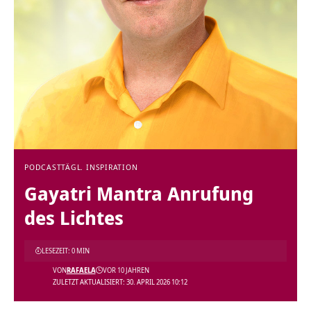
PODCAST
TÄGL. INSPIRATION
Gayatri Mantra Anrufung
des Lichtes
LESEZEIT: 0 MIN
VON
RAFAELA
VOR 10 JAHREN
ZULETZT AKTUALISIERT: 30. APRIL 2026 10:12