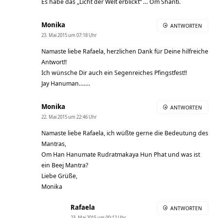
Es habe das „Licht der Welt erblickt“ … Om Shanti.
Monika
ANTWORTEN
23. Mai 2015 um 07:18 Uhr
Namaste liebe Rafaela, herzlichen Dank für Deine hilfreiche
Antwort!!
Ich wünsche Dir auch ein Segenreiches Pfingstfest!!
Jay Hanuman…….
Monika
ANTWORTEN
22. Mai 2015 um 22:46 Uhr
Namaste liebe Rafaela, ich wüßte gerne die Bedeutung des
Mantras,
Om Han Hanumate Rudratmakaya Hun Phat und was ist
ein Beej Mantra?
Liebe Grüße,
Monika
Rafaela
ANTWORTEN
23. Mai 2015 um 00:12 Uhr