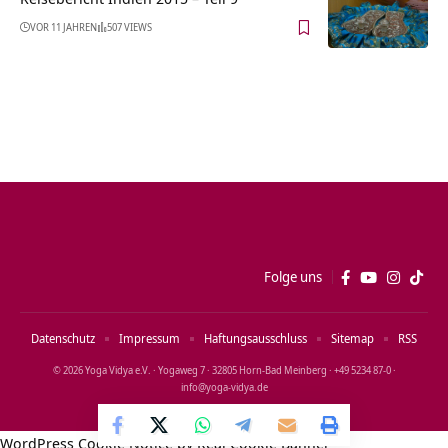
VOR 11 JAHREN
507 VIEWS
Folge uns
Datenschutz
Impressum
Haftungsausschluss
Sitemap
RSS
© 2026 Yoga Vidya e.V. · Yogaweg 7 · 32805 Horn‑Bad Meinberg · +49 5234 87‑0 ·
info@yoga‑vidya.de
WordPress Cookie Notice by Real Cookie Banner