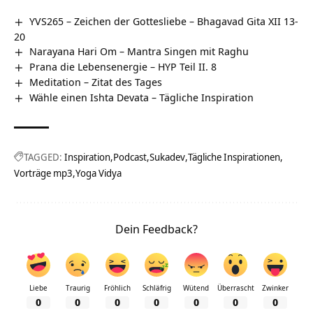
YVS265 – Zeichen der Gottesliebe – Bhagavad Gita XII 13-
20
Narayana Hari Om – Mantra Singen mit Raghu
Prana die Lebensenergie – HYP Teil II. 8
Meditation – Zitat des Tages
Wähle einen Ishta Devata – Tägliche Inspiration
TAGGED:
Inspiration
Podcast
Sukadev
Tägliche Inspirationen
Vorträge mp3
Yoga Vidya
Dein Feedback?
Liebe
Traurig
Fröhlich
Schläfrig
Wütend
Überrascht
Zwinker
0
0
0
0
0
0
0