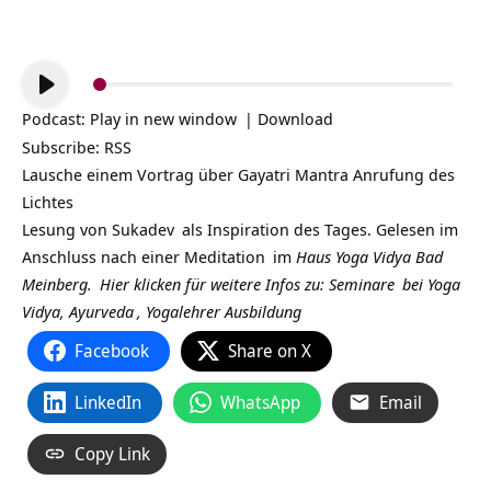
Audio-
Player
Podcast:
Play in new window
|
Download
Subscribe:
RSS
Lausche einem Vortrag über Gayatri Mantra Anrufung des
Lichtes
Lesung von
Sukadev
als Inspiration des Tages. Gelesen im
Anschluss nach einer
Meditation
im
Haus Yoga Vidya Bad
Meinberg.
Hier klicken für weitere Infos zu:
Seminare
bei
Yoga
Vidya,
Ayurveda
,
Yogalehrer Ausbildung
Facebook
Share on X
LinkedIn
WhatsApp
Email
Copy Link