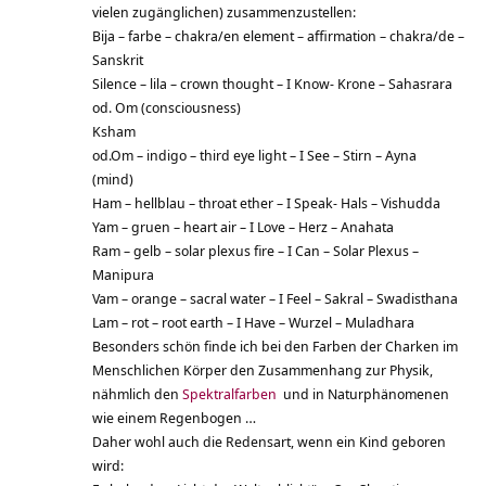
vielen zugänglichen) zusammenzustellen:
Bija – farbe – chakra/en element – affirmation – chakra/de –
Sanskrit
Silence – lila – crown thought – I Know- Krone – Sahasrara
od. Om (consciousness)
Ksham
od.Om – indigo – third eye light – I See – Stirn – Ayna
(mind)
Ham – hellblau – throat ether – I Speak- Hals – Vishudda
Yam – gruen – heart air – I Love – Herz – Anahata
Ram – gelb – solar plexus fire – I Can – Solar Plexus –
Manipura
Vam – orange – sacral water – I Feel – Sakral – Swadisthana
Lam – rot – root earth – I Have – Wurzel – Muladhara
Besonders schön finde ich bei den Farben der Charken im
Menschlichen Körper den Zusammenhang zur Physik,
nähmlich den
Spektralfarben
und in Naturphänomenen
wie einem Regenbogen …
Daher wohl auch die Redensart, wenn ein Kind geboren
wird: