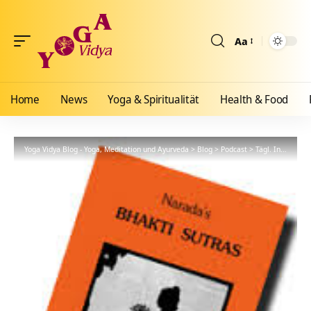
Aa
Größenänderun
Home
News
Yoga & Spiritualität
Health & Food
Yoga Vidya Blog - Yoga, Meditation und Ayurveda
>
Blog
>
Podcast
>
Tägl. Inspiration