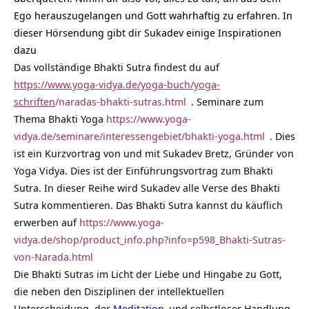
Ego herauszugelangen und Gott wahrhaftig zu erfahren. In
dieser Hörsendung gibt dir Sukadev einige Inspirationen
dazu
Das vollständige Bhakti Sutra findest du auf
https://www.yoga-vidya.de/yoga-buch/yoga-
schriften
/naradas-bhakti-sutras.html
. Seminare zum
Thema Bhakti Yoga
https://www.yoga-
vidya.de/seminare/interessengebiet/bhakti-yoga.html
. Dies
ist ein Kurzvortrag von und mit Sukadev Bretz, Gründer von
Yoga Vidya. Dies ist der Einführungsvortrag zum Bhakti
Sutra. In dieser Reihe wird Sukadev alle Verse des Bhakti
Sutra kommentieren. Das Bhakti Sutra kannst du käuflich
erwerben auf
https://www.yoga-
vidya.de/shop/product_info.php?info=p598_Bhakti-Sutras-
von-Narada.html
Die Bhakti Sutras im Licht der Liebe und Hingabe zu Gott,
die neben den Disziplinen der intellektuellen
Unterscheidung, der
Meditation
und selbstloser Handlung