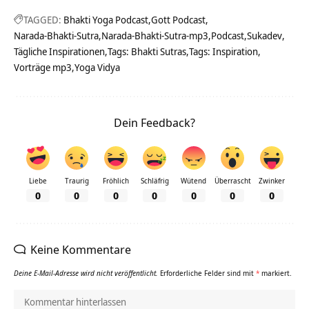
TAGGED:
Bhakti Yoga Podcast
Gott Podcast
Narada-Bhakti-Sutra
Narada-Bhakti-Sutra-mp3
Podcast
Sukadev
Tägliche Inspirationen
Tags: Bhakti Sutras
Tags: Inspiration
Vorträge mp3
Yoga Vidya
Dein Feedback?
Liebe
Traurig
Fröhlich
Schläfrig
Wütend
Überrascht
Zwinker
0
0
0
0
0
0
0
Keine Kommentare
Deine E-Mail-Adresse wird nicht veröffentlicht.
Erforderliche Felder sind mit
*
markiert.