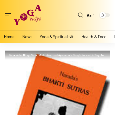
Aa
Größenänderun
Home
News
Yoga & Spiritualität
Health & Food
Yoga Vidya Blog - Yoga, Meditation und Ayurveda
>
Blog
>
Podcast
>
Tägl. Inspiration