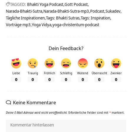
TAGGED:
Bhakti Yoga Podcast
Gott Podcast
Narada-Bhakti-Sutra
Narada-Bhakti-Sutra-mp3
Podcast
Sukadev
Tägliche Inspirationen
Tags: Bhakti Sutras
Tags: Inspiration
Vorträge mp3
Yoga Vidya
yoga-christentum-podcast
Dein Feedback?
Liebe
Traurig
Fröhlich
Schläfrig
Wütend
Überrascht
Zwinker
0
0
0
0
0
0
0
Keine Kommentare
Deine E-Mail-Adresse wird nicht veröffentlicht.
Erforderliche Felder sind mit
*
markiert.