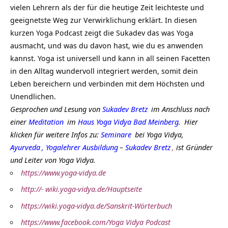
vielen Lehrern als der für die heutige Zeit leichteste und
geeignetste Weg zur Verwirklichung erklärt. In diesen
kurzen Yoga Podcast zeigt die Sukadev das was Yoga
ausmacht, und was du davon hast, wie du es anwenden
kannst. Yoga ist universell und kann in all seinen Facetten
in den Alltag wundervoll integriert werden, somit dein
Leben bereichern und verbinden mit dem Höchsten und
Unendlichen.
Gesprochen und Lesung von
Sukadev Bretz
im Anschluss nach
einer
Meditation
im
Haus Yoga Vidya Bad Meinberg
.
Hier
klicken für weitere Infos zu:
Seminare
bei Yoga Vidya,
Ayurveda
,
Yogalehrer Ausbildung
–
Sukadev Bretz
,
ist Gründer
und Leiter von Yoga Vidya.
https://www.yoga-vidya.de
http://- wiki.yoga-vidya.de/Hauptseite
https://wiki.yoga-vidya.de/Sanskrit-Wörterbuch
https://www.facebook.com/Yoga Vidya Podcast