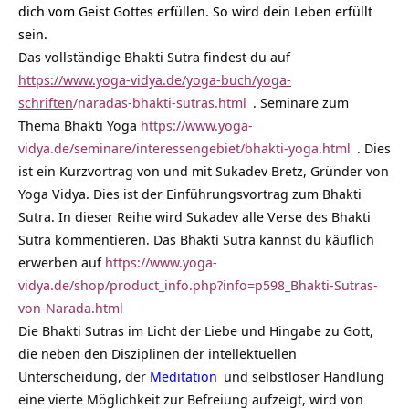
dich vom Geist Gottes erfüllen. So wird dein Leben erfüllt
sein.
Das vollständige Bhakti Sutra findest du auf
https://www.yoga-vidya.de/yoga-buch/yoga-
schriften
/naradas-bhakti-sutras.html
. Seminare zum
Thema Bhakti Yoga
https://www.yoga-
vidya.de/seminare/interessengebiet/bhakti-yoga.html
. Dies
ist ein Kurzvortrag von und mit Sukadev Bretz, Gründer von
Yoga Vidya. Dies ist der Einführungsvortrag zum Bhakti
Sutra. In dieser Reihe wird Sukadev alle Verse des Bhakti
Sutra kommentieren. Das Bhakti Sutra kannst du käuflich
erwerben auf
https://www.yoga-
vidya.de/shop/product_info.php?info=p598_Bhakti-Sutras-
von-Narada.html
Die Bhakti Sutras im Licht der Liebe und Hingabe zu Gott,
die neben den Disziplinen der intellektuellen
Unterscheidung, der
Meditation
und selbstloser Handlung
eine vierte Möglichkeit zur Befreiung aufzeigt, wird von