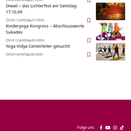
VOR 6 JAHREN
625 VIEWS
Diwali – das Lichterfest am Samstag
17.10.09
VOR 17 JAHREN
477 VIEWS
Kinderyoga Kongress – Abschlussworte
Sukadev
VOR 12 JAHREN
495 VIEWS
Yoga Vidya Centerleiter gesucht!
VOR 4 JAHREN
568 VIEWS
Folge uns