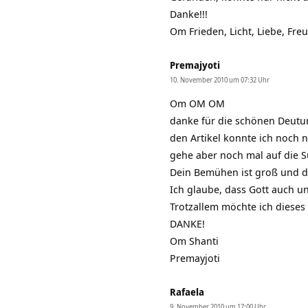
Danke!!!
Om Frieden, Licht, Liebe, Fre
Premajyoti
10. November 2010 um 07:32 Uhr
Om OM OM
danke für die schönen Deutu
den Artikel konnte ich noch ni
gehe aber noch mal auf die 
Dein Bemühen ist groß und d
Ich glaube, dass Gott auch u
Trotzallem möchte ich dieses
DANKE!
Om Shanti
Premayjoti
Rafaela
9. November 2010 um 17:00 Uhr