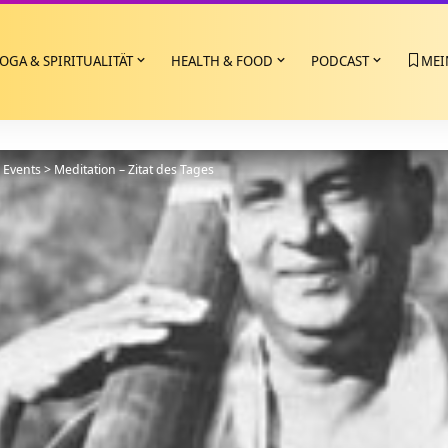
OGA & SPIRITUALITÄT
HEALTH & FOOD
PODCAST
MEI
>
Events
>
Meditation – Zitat des Tages