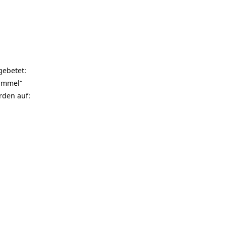
gebetet:
Himmel“
rden auf: