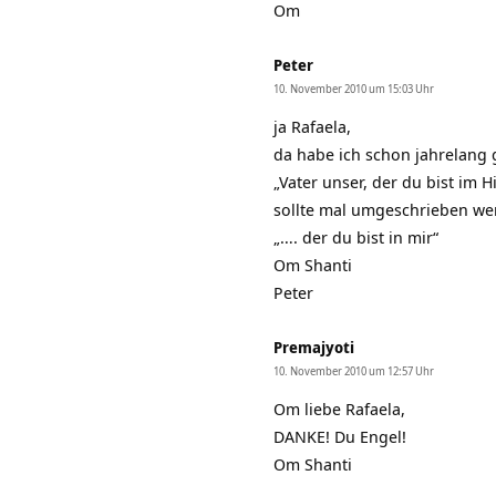
Om
Peter
10. November 2010 um 15:03 Uhr
ja Rafaela,
da habe ich schon jahrelang 
„Vater unser, der du bist im 
sollte mal umgeschrieben we
„…. der du bist in mir“
Om Shanti
Peter
Premajyoti
10. November 2010 um 12:57 Uhr
Om liebe Rafaela,
DANKE! Du Engel!
Om Shanti