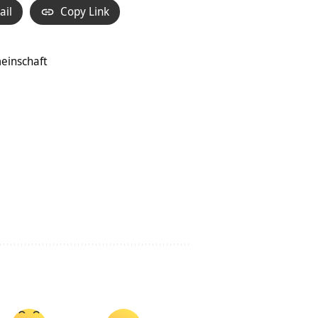
ail
Copy Link
meinschaft