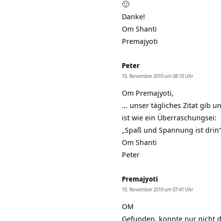
🙂
Danke!
Om Shanti
Premajyoti
Peter
10. November 2010 um 08:10 Uhr
Om Premajyoti,
… unser tägliches Zitat gib u
ist wie ein Überraschungsei:
„Spaß und Spannung ist drin
Om Shanti
Peter
Premajyoti
10. November 2010 um 07:41 Uhr
OM
Gefunden, konnte nur nicht di