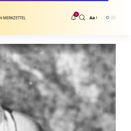
6
Aa
N MERKZETTEL
Größenänderung