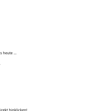
ns heute …
“
rekt hinklicken!