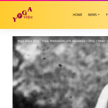
HOME
NEWS
Y
Yoga Vidya Blog - Yoga, Meditation und Ayurveda
>
Blog
>
News