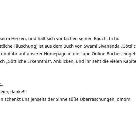
 unserm Herzen, und hält sich vor lachen seinen Bauch, hi hi.
öttliche Täuschung) ist aus dem Buch von Swami Sivananda „Göttli
könnt ihr auf unserer Homepage in die Lupe Online Bücher eingeb
h „Göttliche Erkenntnis“. Anklicken, und ihr seht die vielen Kapite
ot…
ier, danke!!!
on schenkt uns jenseits der Sinne süße Überraschungen, omom