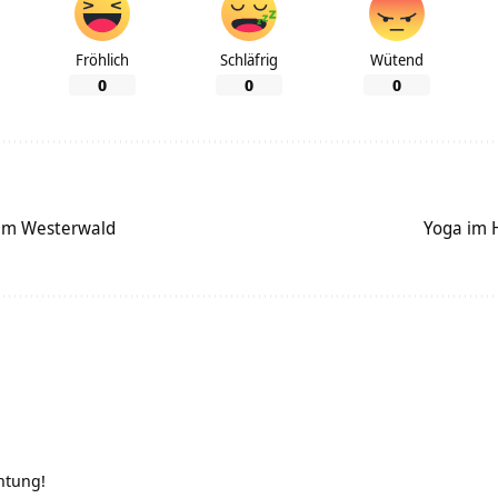
Fröhlich
Schläfrig
Wütend
0
0
0
im Westerwald
Yoga im 
htung!