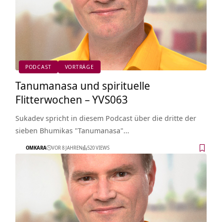
PODCAST
VORTRÄGE
Tanumanasa und spirituelle
Flitterwochen – YVS063
Sukadev spricht in diesem Podcast über die dritte der
sieben Bhumikas "Tanumanasa"…
OMKARA
VOR 8 JAHREN
520 VIEWS