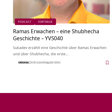
PODCAST
VORTRÄGE
Ramas Erwachen – eine Shubhecha
Geschichte – YVS040
Sukadev erzählt eine Geschichte über Ramas Erwachen
und über Shubhecha, die erste…
OMKARA
VOR 8 JAHREN
668 VIEWS