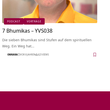
PODCAST
VORTRÄGE
7 Bhumikas – YVS038
Die sieben Bhumikas sind Stufen auf dem spirituellen
Weg. Ein Weg hat…
OMKARA
VOR 8 JAHREN
623 VIEWS