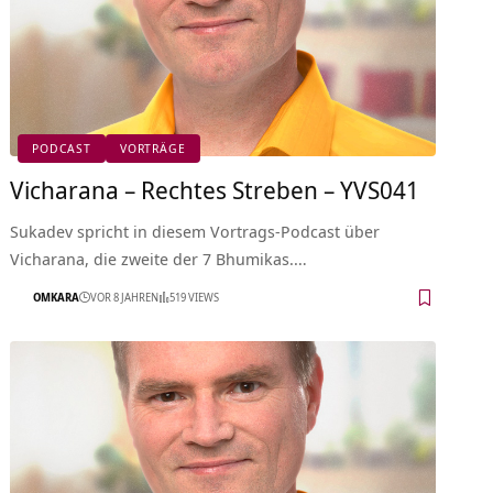
PODCAST
VORTRÄGE
Vicharana – Rechtes Streben – YVS041
Sukadev spricht in diesem Vortrags-Podcast über
Vicharana, die zweite der 7 Bhumikas.…
OMKARA
VOR 8 JAHREN
519 VIEWS