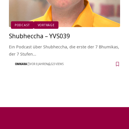
PODCAST
VORTRÄGE
Shubheccha – YVS039
Ein Podcast über Shubheccha, die erste der 7 Bhumikas,
der 7 Stufen…
OMKARA
VOR 8 JAHREN
523 VIEWS