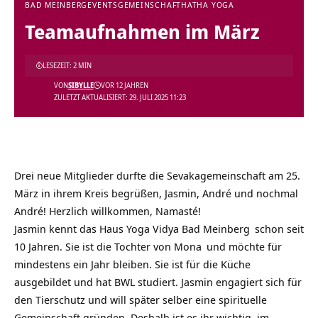
BAD MEINBERG
EVENTS
GEMEINSCHAFT
HATHA YOGA
Teamaufnahmen im März
LESEZEIT: 2 MIN
VON
SIBYLLE
VOR 12 JAHREN
ZULETZT AKTUALISIERT: 29. JULI 2025 11:23
Drei neue Mitglieder durfte die Sevakagemeinschaft am 25.
März in ihrem Kreis begrüßen, Jasmin, André und nochmal
André! Herzlich willkommen, Namasté!
Jasmin kennt das Haus
Yoga Vidya Bad Meinberg
schon seit
10 Jahren. Sie ist die Tochter von
Mona
und möchte für
mindestens ein Jahr bleiben. Sie ist für die Küche
ausgebildet und hat BWL studiert. Jasmin engagiert sich für
den Tierschutz und will später selber eine spirituelle
Gemeinschaft gründen. Deshalb ist es ihr wichtig, im