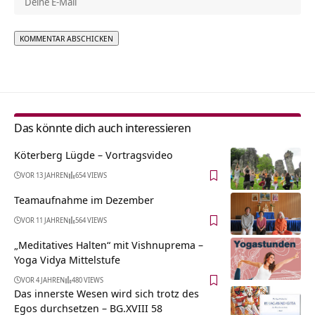
Alternative:
Das könnte dich auch interessieren
Köterberg Lügde‏‎ – Vortragsvideo
VOR 13 JAHREN
654 VIEWS
Teamaufnahme im Dezember
VOR 11 JAHREN
564 VIEWS
„Meditatives Halten“ mit Vishnuprema –
Yoga Vidya Mittelstufe
VOR 4 JAHREN
480 VIEWS
Das innerste Wesen wird sich trotz des
Egos durchsetzen – BG.XVIII 58