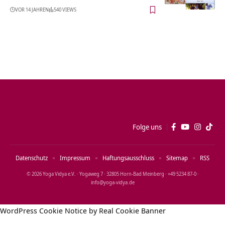
VOR 14 JAHREN
540 VIEWS
Folge uns
Datenschutz
Impressum
Haftungsausschluss
Sitemap
RSS
© 2026 Yoga Vidya e.V. · Yogaweg 7 · 32805 Horn‑Bad Meinberg · +49 5234 87‑0 ·
info@yoga‑vidya.de
WordPress Cookie Notice by Real Cookie Banner