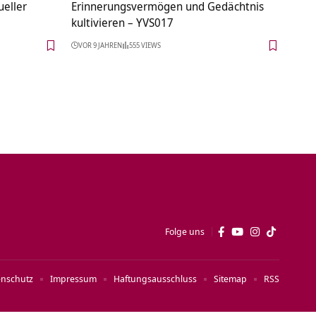
ueller
Erinnerungsvermögen und Gedächtnis
kultivieren – YVS017
VOR 9 JAHREN
555 VIEWS
Folge uns
enschutz
Impressum
Haftungsausschluss
Sitemap
RSS