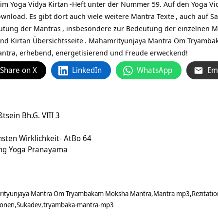
 im Yoga Vidya
Kirtan
-Heft unter der Nummer 59. Auf den Yoga Vid
nload. Es gibt dort auch viele weitere
Mantra Texte
, auch auf Sa
utung der Mantras
, insbesondere zur Bedeutung der einzelnen 
nd Kirtan Übersichtsseite
. Mahamrityunjaya Mantra Om Tryamba
ntra, erhebend, energetisierend und Freude erweckend!
Share on X
LinkedIn
WhatsApp
Em
tsein Bh.G. VIII 3
hsten Wirklichkeit- AtBo 64
ling Yoga Pranayama
ityunjaya Mantra Om Tryambakam Moksha Mantra
Mantra mp3
Rezitatio
ionen
Sukadev
tryambaka-mantra-mp3