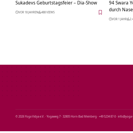
Sukadevs Geburtstagsfeier – Dia-Show
94 Swara Y
durch Nase
VOR 18 JAHREN
488 VIEWS
VOR 1 JAHR
2.
© 2026 Yoga Vidya e.V. · Yogaweg 7 · 32805 Horn‑Bad Meinberg · +49 5234 87‑0 · info@yoga