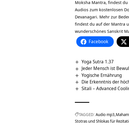
Moksha Mantra, findest du
Audios zum kostenlosen Dow
Devanagari. Mehr zur
Bede
findest du auf
der Mantra u
wunderschönes Sanskrit Ma
Facebook
Yoga Sutra 1.37
Jeder Mensch ist Bewuß
Yogische Ernährung
Die Erkenntnis der höc
Sitali – Advanced Coo
TAGGED:
Audio mp3
Mahamr
Stotras und Shlokas für Rezitat