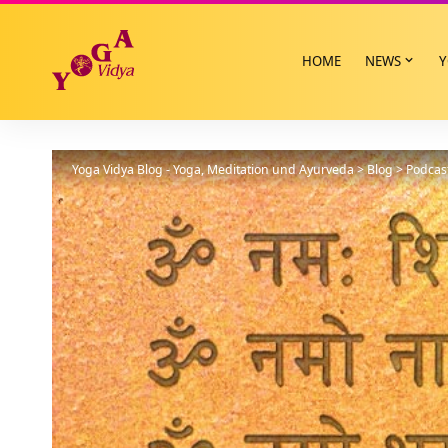
HOME
NEWS
Y
Yoga Vidya Blog - Yoga, Meditation und Ayurveda
>
Blog
>
Podcas