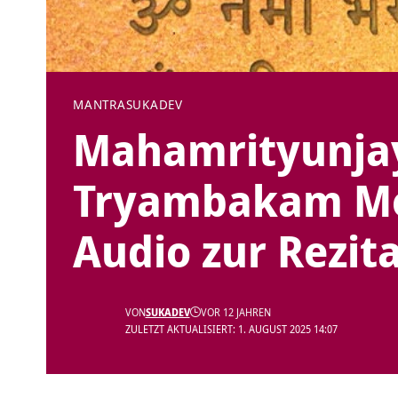
MANTRA
SUKADEV
Mahamrityunja
Tryambakam M
Audio zur Rezit
VON
SUKADEV
VOR 12 JAHREN
ZULETZT AKTUALISIERT: 1. AUGUST 2025 14:07