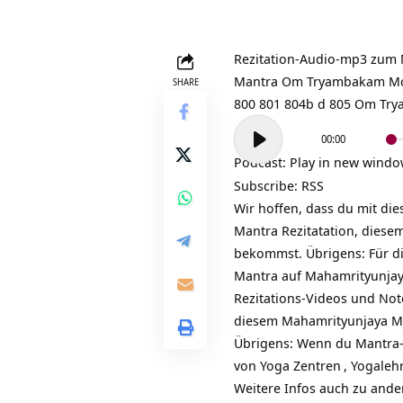
Rezitation-Audio-mp3 zum
Mantra Om Tryambakam Moksh
SHARE
800 801 804b d 805 Om Try
Audio-
00:00
Player
Podcast:
Play in new wind
Subscribe:
RSS
Wir hoffen, dass du mit d
Mantra Rezitatation, dies
bekommst. Übrigens: Für die
Mantra auf
Mahamrityunja
Rezitations-Videos und No
diesem Mahamrityunjaya 
Übrigens: Wenn du Mantra-
von
Yoga Zentren
, Yogaleh
Weitere Infos auch zu and