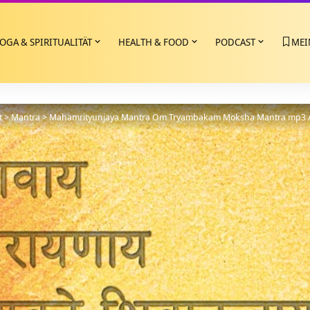
OGA & SPIRITUALITÄT
HEALTH & FOOD
PODCAST
MEI
t
>
Mantra
>
Mahamrityunjaya Mantra Om Tryambakam Moksha Mantra mp3 Au