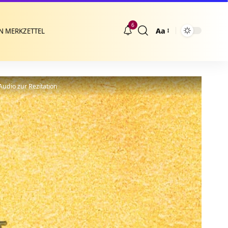
6
Aa
N MERKZETTEL
Größenänderung
dio zur Rezitation