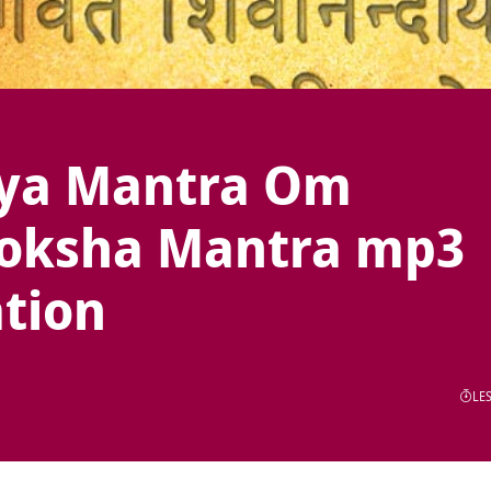
ya Mantra Om
oksha Mantra mp3
ation
LES