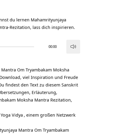
annst du lernen Mahamrityunjaya
a-Rezitation, lass dich inspirieren.
00:00
Pfeiltasten
Hoch/Runter
benutzen,
aya Mantra Om Tryambakam Moksha
um
wnload, viel Inspiration und Freude
die
Du findest den Text zu diesem Sanskrit
Lautstärke
Übersetzungen, Erläuterung,
zu
ambakam Moksha Mantra Rezitation,
regeln.
u
Yoga Vidya
, einem großen Netzwerk
mrityunjaya Mantra Om Tryambakam