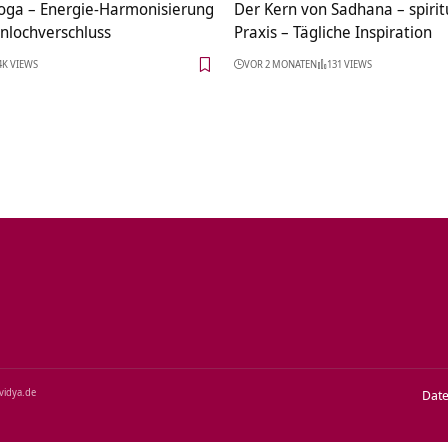
oga – Energie-Harmonisierung
Der Kern von Sadhana – spirit
nlochverschluss
Praxis – Tägliche Inspiration
4K VIEWS
VOR 2 MONATEN
131 VIEWS
‑vidya.de
Dat