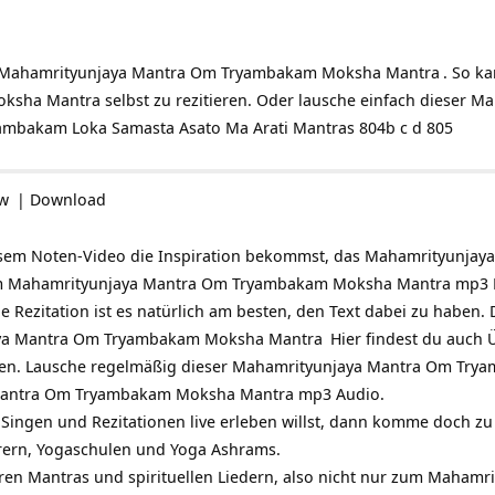
Mahamrityunjaya Mantra Om Tryambakam Moksha Mantra
. So k
a Mantra selbst zu rezitieren. Oder lausche einfach dieser Mantr
ambakam Loka Samasta Asato Ma Arati Mantras 804b c d 805
ow
|
Download
iesem Noten-Video die Inspiration bekommst, das Mahamrityunj
em Mahamrityunjaya Mantra Om Tryambakam Moksha Mantra mp3 Do
 Rezitation ist es natürlich am besten, den Text dabei zu haben. 
ya Mantra Om Tryambakam Moksha Mantra
Hier findest du auch 
ten. Lausche regelmäßig dieser Mahamrityunjaya Mantra Om Try
Mantra Om Tryambakam Moksha Mantra mp3 Audio.
Singen und Rezitationen live erleben willst, dann komme doch z
rern, Yogaschulen und Yoga Ashrams.
eren Mantras und spirituellen Liedern, also nicht nur zum Maha