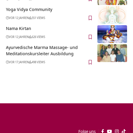
Yoga Vidya Community
VOR 12 JAHREN
551 VIEWS
Nama Kirtan
VOR 12 JAHREN
626 VIEWS
Ayurvedische Marma Massage- und
Meditationskursleiter Ausbildung
VOR 17 JAHREN
498 VIEWS
Folge uns