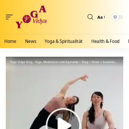
Aa
Größenänderun
Home
News
Yoga & Spiritualität
Health & Food
Yoga Vidya Blog - Yoga, Meditation und Ayurveda
>
Blog
>
News
>
Ausbildungen
>
Er