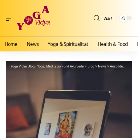
Aa
Größenänderun
Home
News
Yoga & Spiritualität
Health & Food
Yoga Vidya Blog - Yoga, Meditation und Ayurveda
>
Blog
>
News
>
Ausbildungen
>
On