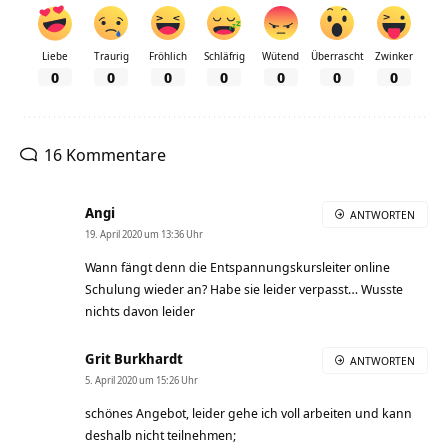
Liebe
Traurig
Fröhlich
Schläfrig
Wütend
Überrascht
Zwinker
0
0
0
0
0
0
0
16 Kommentare
Angi
ANTWORTEN
19. April 2020 um 13:36 Uhr
Wann fängt denn die Entspannungskursleiter online
Schulung wieder an? Habe sie leider verpasst… Wusste
nichts davon leider
Grit Burkhardt
ANTWORTEN
5. April 2020 um 15:26 Uhr
schönes Angebot, leider gehe ich voll arbeiten und kann
deshalb nicht teilnehmen;