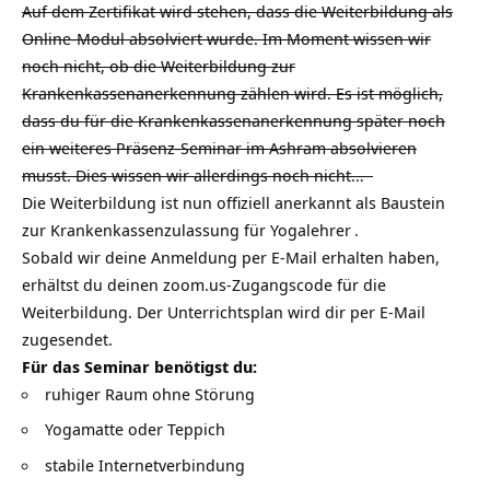
Auf dem Zertifikat wird stehen, dass die Weiterbildung als
Online-Modul absolviert wurde. Im Moment wissen wir
noch nicht, ob die Weiterbildung zur
Krankenkassenanerkennung zählen wird. Es ist möglich,
dass du für die Krankenkassenanerkennung später noch
ein weiteres Präsenz-Seminar im Ashram absolvieren
musst. Dies wissen wir allerdings noch nicht…
Die Weiterbildung ist nun offiziell anerkannt als Baustein
zur
Krankenkassenzulassung für Yogalehrer
.
Sobald wir deine Anmeldung per
E-Mail
erhalten haben,
erhältst du deinen zoom.us-Zugangscode für die
Weiterbildung. Der Unterrichtsplan wird dir per E-Mail
zugesendet.
Für das Seminar benötigst du:
ruhiger Raum ohne Störung
Yogamatte oder Teppich
stabile Internetverbindung