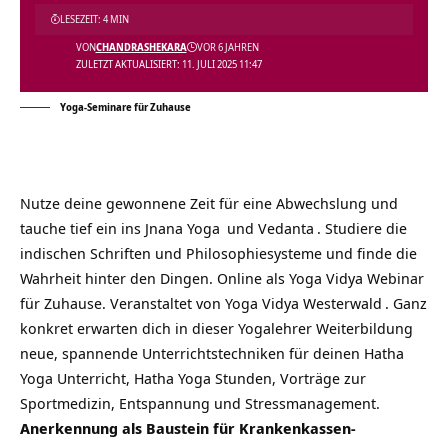
LESEZEIT: 4 MIN
VON
CHANDRASHEKARA
VOR 6 JAHREN
ZULETZT AKTUALISIERT: 11. JULI 2025 11:47
Yoga-Seminare für Zuhause
Nutze deine gewonnene Zeit für eine Abwechslung und
tauche tief ein ins
Jnana Yoga
und
Vedanta
. Studiere die
indischen Schriften und Philosophiesysteme und finde die
Wahrheit hinter den Dingen. Online als Yoga Vidya Webinar
für Zuhause. Veranstaltet von
Yoga Vidya Westerwald
. Ganz
konkret erwarten dich in dieser
Yogalehrer Weiterbildung
neue, spannende Unterrichtstechniken für deinen Hatha
Yoga Unterricht, Hatha Yoga Stunden, Vorträge zur
Sportmedizin, Entspannung und Stressmanagement.
Anerkennung als Baustein für Krankenkassen-