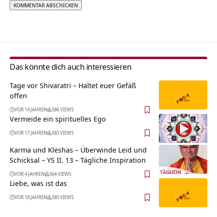
Alternative:
Das könnte dich auch interessieren
Tage vor Shivaratri – Haltet euer Gefäß
offen
VOR 14 JAHREN
586 VIEWS
Vermeide ein spirituelles Ego
VOR 17 JAHREN
583 VIEWS
Karma und Kleshas – Überwinde Leid und
Schicksal – YS II. 13 – Tägliche Inspiration
VOR 4 JAHREN
564 VIEWS
Liebe, was ist das
VOR 18 JAHREN
585 VIEWS