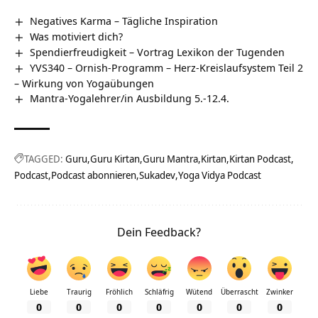
Negatives Karma – Tägliche Inspiration
Was motiviert dich?
Spendierfreudigkeit – Vortrag Lexikon der Tugenden
YVS340 – Ornish-Programm – Herz-Kreislaufsystem Teil 2
– Wirkung von Yogaübungen
Mantra-Yogalehrer/in Ausbildung 5.-12.4.
TAGGED:
Guru
Guru Kirtan
Guru Mantra
Kirtan
Kirtan Podcast
Podcast
Podcast abonnieren
Sukadev
Yoga Vidya Podcast
Dein Feedback?
Liebe
Traurig
Fröhlich
Schläfrig
Wütend
Überrascht
Zwinker
0
0
0
0
0
0
0