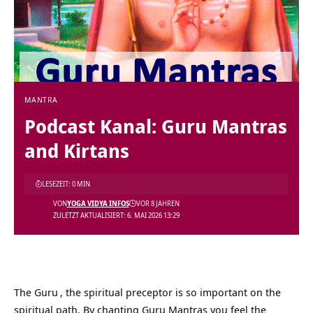
MANTRA
Podcast Kanal: Guru Mantras
and Kirtans
LESEZEIT: 0 MIN
VON
YOGA VIDYA INFOS
VOR 8 JAHREN
ZULETZT AKTUALISIERT: 6. MAI 2026 13:29
The
Guru
, the spiritual preceptor is so important on the
spiritual path. By chanting Guru Mantras you feel the