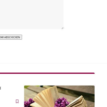
tive:
d