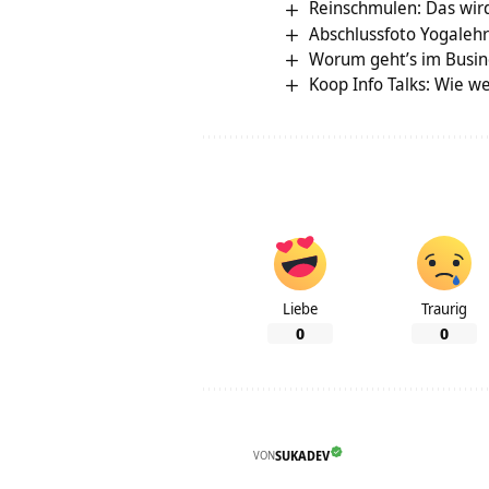
Reinschmulen: Das wi
Abschlussfoto Yogalehr
Worum geht’s im Busin
Koop Info Talks: Wie w
Liebe
Traurig
0
0
VON
SUKADEV