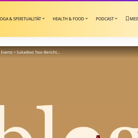
OGA & SPIRITUALITÄT
HEALTH & FOOD
PODCAST
MEI
>
Events
>
Sukadevs Tour-Bericht…