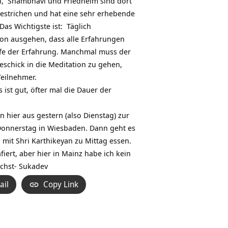
hi, Shambhavi und Friedhelm sind dort
estrichen und hat eine sehr erhebende
s Wichtigste ist: Täglich
on ausgehen, dass alle Erfahrungen
efe der Erfahrung. Manchmal muss der
eschick in die Meditation zu gehen,
Teilnehmer.
ist gut, öfter mal die Dauer der
n hier aus gestern (also Dienstag) zur
 Donnerstag in Wiesbaden. Dann geht es
 mit Shri Karthikeyan zu Mittag essen.
iert, aber hier in Mainz habe ich kein
ichst- Sukadev
ail
Copy Link