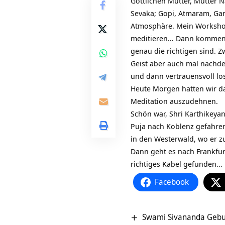
Göttlichen Mutter, Mutter 
Sevaka; Gopi, Atmaram, Ga
Atmosphäre. Mein Workshop 
meditieren… Dann kommen d
genau die richtigen sind. 
Geist aber auch mal nachden
und dann vertrauensvoll lo
Heute Morgen hatten wir dan
Meditation auszudehnen.
Schön war,
Shri Karthikeya
Puja nach Koblenz gefahren
in den Westerwald, wo er z
Dann geht es nach Frankfurt
richtiges Kabel gefunden… D
Facebook
Swami Sivananda Gebur