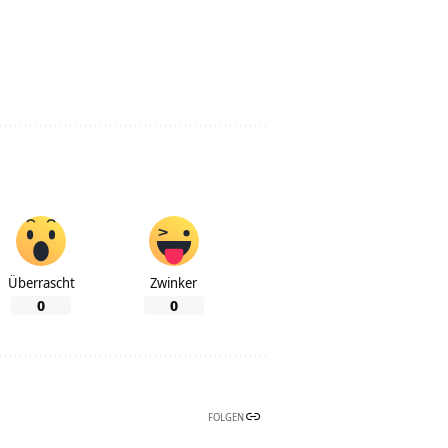
Überrascht
Zwinker
0
0
FOLGEN