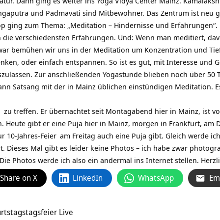
Natur. Dann ging es weiter ins Yoga Vidya Center Mainz. Kamalaks
ngaputra und Padmavati sind Mitbewohner. Das Zentrum ist neu g
ging zum Thema: „Meditation – Hindernisse und Erfahrungen“. Da
ie verschiedensten Erfahrungen. Und: Wenn man meditiert, dav
Zwar bemühen wir uns in der Meditation um Konzentration und Ti
ken, oder einfach entspannen. So ist es gut, mit Interesse und G
szulassen. Zur anschließenden Yogastunde blieben noch über 50 
n Satsang mit der in Mainz üblichen einstündigen Meditation. Es 
n
zu treffen. Er übernachtet seit Montagabend hier in Mainz, ist vo
. Heute gibt er eine Puja hier in Mainz, morgen in Frankfurt, am
ur
10-Jahres-Feier
am Freitag auch eine Puja gibt. Gleich werde ich
. Dieses Mal gibt es leider keine Photos – ich habe zwar photograf
ie Photos werde ich also ein andermal ins Internet stellen. Herzl
Share on X
LinkedIn
WhatsApp
Em
tstagstagsfeier Live