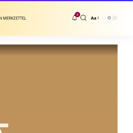
6
Aa
N MERKZETTEL
Größenänderung