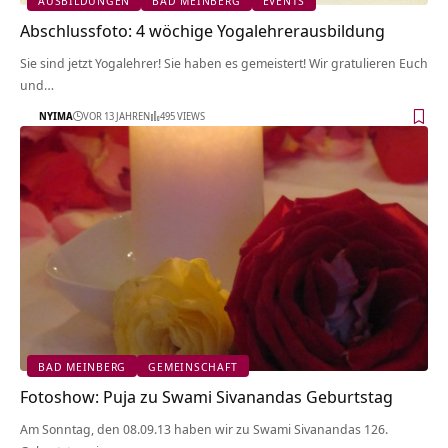
AUSBILDUNGEN
BAD MEINBERG
EVENTS
Abschlussfoto: 4 wöchige Yogalehrerausbildung
Sie sind jetzt Yogalehrer! Sie haben es gemeistert! Wir gratulieren Euch
und…
NYIMA
VOR 13 JAHREN
495 VIEWS
BAD MEINBERG
GEMEINSCHAFT
Fotoshow: Puja zu Swami Sivanandas Geburtstag
Am Sonntag, den 08.09.13 haben wir zu Swami Sivanandas 126.