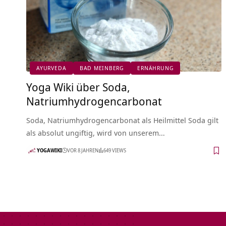
AYURVEDA
BAD MEINBERG
ERNÄHRUNG
Yoga Wiki über Soda,
Natriumhydrogencarbonat
Soda, Natriumhydrogencarbonat als Heilmittel Soda gilt
als absolut ungiftig, wird von unserem…
YOGAWIKI
VOR 8 JAHREN
649 VIEWS