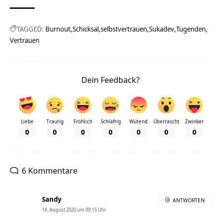
TAGGED:
Burnout
Schicksal
selbstvertrauen
Sukadev
Tugenden
Vertrauen
Dein Feedback?
Liebe
Traurig
Fröhlich
Schläfrig
Wütend
Überrascht
Zwinker
0
0
0
0
0
0
0
6 Kommentare
Sandy
ANTWORTEN
14. August 2020 um 09:15 Uhr