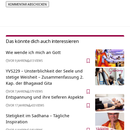
Alternative:
Das könnte dich auch interessieren
Wie wende ich mich an Gott
VOR 9 JAHREN
613 VIEWS
YVS229 – Unsterblichkeit der Seele und
stetige Weisheit – Zusammenfassung 2.
Kap. der Bhagavad Gita
VOR 7 JAHREN
579 VIEWS
Entspannung und ihre tieferen Aspekte
VOR 17 JAHREN
433 VIEWS
Stetigkeit im Sadhana – Tägliche
Inspiration
VOR 4 JAHREN
540 VIEWS