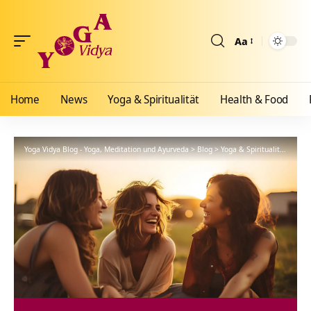
Aa
Größenänderun
Home
News
Yoga & Spiritualität
Health & Food
Yoga Vidya Blog - Yoga, Meditation und Ayurveda
>
Blog
>
Yoga & Spiritualität
>
Yoga