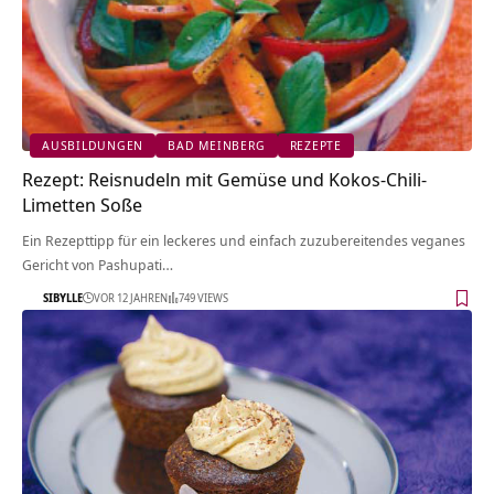
AUSBILDUNGEN
BAD MEINBERG
REZEPTE
Rezept: Reisnudeln mit Gemüse und Kokos-Chili-
Limetten Soße
Ein Rezepttipp für ein leckeres und einfach zuzubereitendes veganes
Gericht von Pashupati…
SIBYLLE
VOR 12 JAHREN
749 VIEWS