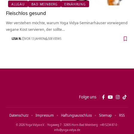
ALLGÄU
BAD MEINBERG
ERNÄHRUNG
Fleischlos gesund
Wer verstehen möchte, warum Yoga Vidya-Seminarhäuser vorwiegend
vegane Kost servieren, der sollte…
LISA N.
VOR 13 JAHREN
508 VIEWS
Folge uns
Datenschutz
Impressum
Haftungsausschluss
Sitemap
RSS
© 2026 Yoga Vidya e.V. · Yogaweg 7 · 32805 Horn‑Bad Meinberg · +49 5234 87‑0 ·
info@yoga‑vidya.de