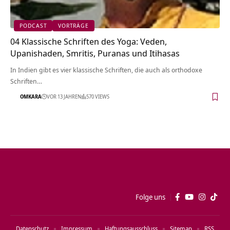
PODCAST
VORTRÄGE
04 Klassische Schriften des Yoga: Veden,
Upanishaden, Smritis, Puranas und Itihasas
In Indien gibt es vier klassische Schriften, die auch als orthodoxe
Schriften…
OMKARA
VOR 13 JAHREN
570 VIEWS
Folge uns
Datenschutz
Impressum
Haftungsausschluss
Sitemap
RSS