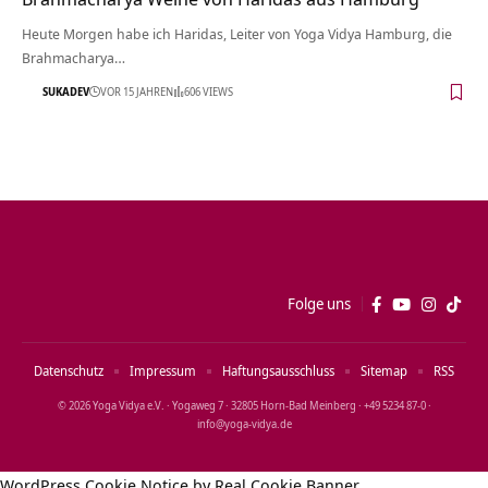
Heute Morgen habe ich Haridas, Leiter von Yoga Vidya Hamburg, die
Brahmacharya…
SUKADEV
VOR 15 JAHREN
606 VIEWS
Folge uns
Datenschutz
Impressum
Haftungsausschluss
Sitemap
RSS
© 2026 Yoga Vidya e.V. · Yogaweg 7 · 32805 Horn‑Bad Meinberg · +49 5234 87‑0 ·
info@yoga‑vidya.de
WordPress Cookie Notice by Real Cookie Banner