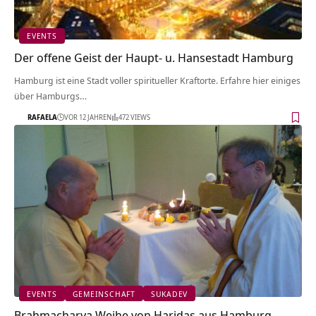
EVENTS
Der offene Geist der Haupt- u. Hansestadt Hamburg
Hamburg ist eine Stadt voller spiritueller Kraftorte. Erfahre hier einiges
über Hamburgs…
RAFAELA
VOR 12 JAHREN
472 VIEWS
EVENTS
GEMEINSCHAFT
SUKADEV
Brahmacharya Weihe von Haridas aus Hamburg