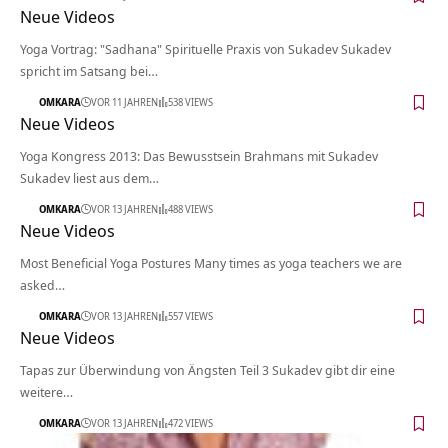
Neue Videos
Yoga Vortrag: "Sadhana" Spirituelle Praxis von Sukadev Sukadev
spricht im Satsang bei…
OMKARA
VOR 11 JAHREN
538 VIEWS
Neue Videos
Yoga Kongress 2013: Das Bewusstsein Brahmans mit Sukadev
Sukadev liest aus dem…
OMKARA
VOR 13 JAHREN
488 VIEWS
Neue Videos
Most Beneficial Yoga Postures Many times as yoga teachers we are
asked…
OMKARA
VOR 13 JAHREN
557 VIEWS
Neue Videos
Tapas zur Überwindung von Ängsten Teil 3 Sukadev gibt dir eine
weitere…
OMKARA
VOR 13 JAHREN
472 VIEWS