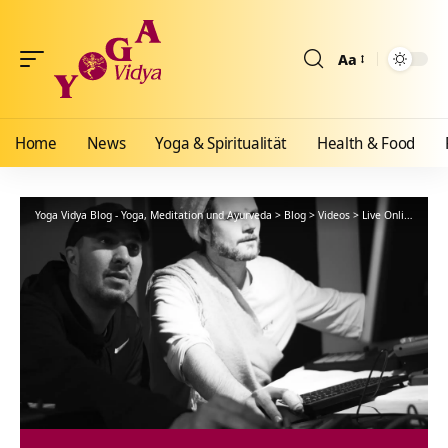
Aa
Größenänderun
Home
News
Yoga & Spiritualität
Health & Food
Yoga Vidya Blog - Yoga, Meditation und Ayurveda
>
Blog
>
Videos
>
Live Online
>
The