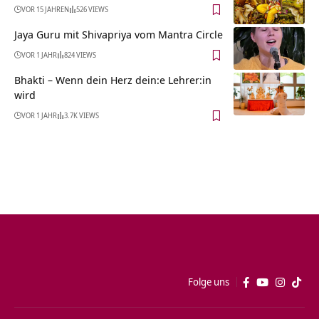
VOR 15 JAHREN
526 VIEWS
Jaya Guru mit Shivapriya vom Mantra Circle
VOR 1 JAHR
824 VIEWS
Bhakti – Wenn dein Herz dein:e Lehrer:in
wird
VOR 1 JAHR
3.7K VIEWS
Folge uns