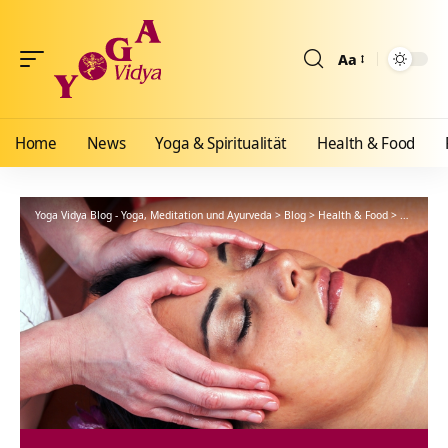
Aa
Größenänderun
Home
News
Yoga & Spiritualität
Health & Food
Yoga Vidya Blog - Yoga, Meditation und Ayurveda
>
Blog
>
Health & Food
>
Ayurveda