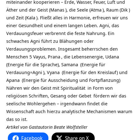
miteinander kooperieren – Erde, Wasser, Feuer, Luft und
Äther und der Geist (
Manas
), die Seele (
Atma
), Raum (
Dik
)
und Zeit (
Kala
). Fließt alles in Harmonie, erfreuen wir uns
einer Gesundheit und einem langen Leben. Agni, das
Verdauungsfeuer verbrennt die feste Nahrung. Ein
schwaches Agni führt zu Blähungen oder
Verdauungsproblemen. Insgesamt beherrschen den
Menschen 5 Vayus,
Prana
, die Lebensenergie,
Udana
(Energie für die Sprache),
Samana
(Energie für
Verdauung=
Agni
),
Vyana
(Energie für den Kreislauf) und
Apana
(Energie für Ausscheidung und Fortpflanzung)
Nähren wir den Geist mit
Spiritualität
in Form von
religiösen Schriften, Gesang oder
Gebet
fördern wir das
seelische Wohlergehen – irgendwann findet die
Wissenschaft auch hierzu analytische Mechanismen warum
das so ist.
Artikel von Gastautorin Beate Wolfsteller
Facebook
Share on X