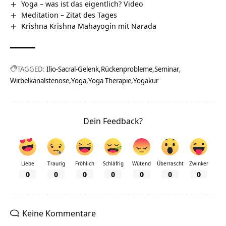
Yoga – was ist das eigentlich? Video
Meditation – Zitat des Tages
Krishna Krishna Mahayogin mit Narada
TAGGED:
Ilio-Sacral-Gelenk
Rückenprobleme
Seminar
Wirbelkanalstenose
Yoga
Yoga Therapie
Yogakur
Dein Feedback?
Liebe
Traurig
Fröhlich
Schläfrig
Wütend
Überrascht
Zwinker
0
0
0
0
0
0
0
Keine Kommentare