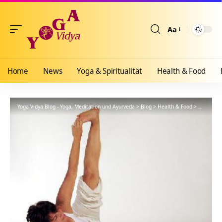
Aa
Größenänderun
Home
News
Yoga & Spiritualität
Health & Food
Yoga Vidya Blog - Yoga, Meditation und Ayurveda
>
Blog
>
Health & Food
>
Yogathera