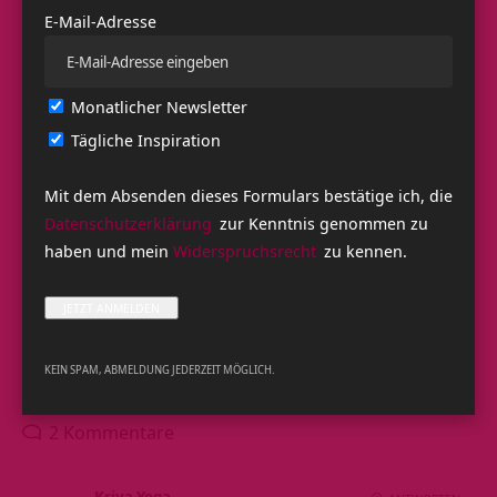
Seminare mit Swami Saradananda im April 2017
E-Mail-Adresse
Monatlicher Newsletter
TAGGED:
Erkältung
Gesundheit
Hatha Yoga
hatha-yoga-tipps
Tägliche Inspiration
Video
Yoga
Yoga Video
Yogatherapie
Zungenreinigung
Mit dem Absenden dieses Formulars bestätige ich, die
Datenschutzerklärung
zur Kenntnis genommen zu
Dein Feedback?
haben und mein
Widerspruchsrecht
zu kennen.
Liebe
Traurig
Fröhlich
Schläfrig
Wütend
Überrascht
Zwinker
0
0
0
0
0
0
0
KEIN SPAM, ABMELDUNG JEDERZEIT MÖGLICH.
2 Kommentare
Kriya Yoga