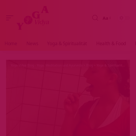
Aa
Größenänderun
Home
News
Yoga & Spiritualität
Health & Food
Yoga Vidya Blog - Yoga, Meditation und Ayurveda
>
Blog
>
Yoga & Spiritualität
>
Hath