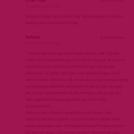
ANTWORTEN
19. April 2012 um 11:10 Uhr
Zungenreinigung ist neben der Nasenreinigung die am
einfachsten zu lernende Kriya.
Rafaela
ANTWORTEN
14. März 2011 um 13:58 Uhr
.) Die Zunge ist ein ganz wichtiges Organ. Alle Organe
haben ihre Entsprechung auch auf der Zunge. Ärzte und
Ayurveda-Ärzte können Krankheiten auf der Zunge
erkennen. Es heißt, man kann sich gegen Grippe auch
ohne Chemie schützen, z.B. mit einem Zungenreiniger. Jede
geringfügige Infektion wird entfernt durch das reinigen
der Zunge. Im Ayurveda ist das Reinigen der Zunge aus
dem täglichen Reinigungsritual gar nicht mehr
wegzudenken.
Während wir schlafen, entgiftet unser Körper und
konzentriert die im Darm schlummernden Toxine. Teile
davon gelangen über die Speiseröhre auf unsere Zunge.
Sie können sogar Zahnbelag fördern. Machen wir also