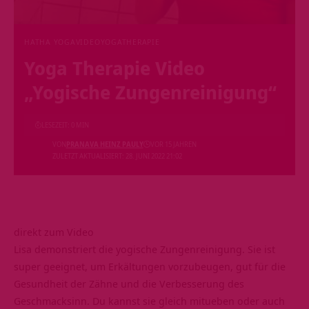
HATHA YOGA
VIDEO
YOGATHERAPIE
Yoga Therapie Video
„Yogische Zungenreinigung“
LESEZEIT: 0 MIN
VON
PRANAVA HEINZ PAULY
VOR 15 JAHREN
ZULETZT AKTUALISIERT: 28. JUNI 2022 21:02
direkt zum Video
Lisa demonstriert die yogische Zungenreinigung. Sie ist
super geeignet, um Erkältungen vorzubeugen, gut für die
Gesundheit der Zähne und die Verbesserung des
Geschmacksinn. Du kannst sie gleich mitueben oder auch