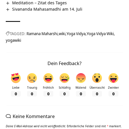
Meditation – Zitat des Tages
Sivananda Mahasamadhi am 14. Juli
TAGGED:
Ramana Maharshi
wiki
Yoga Vidya
Yoga Vidya Wiki
yogawiki
Dein Feedback?
Liebe
Traurig
Fröhlich
Schläfrig
Wütend
Überrascht
Zwinker
0
0
0
0
0
0
0
Keine Kommentare
Deine E-Mail-Adresse wird nicht veröffentlicht.
Erforderliche Felder sind mit
*
markiert.