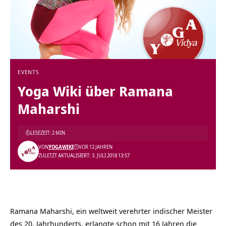
EVENTS
Yoga Wiki über Ramana
Maharshi
LESEZEIT: 2 MIN
VON
YOGAWIKI
VOR 12 JAHREN
ZULETZT AKTUALISIERT: 3. JULI 2018 13:57
Ramana Maharshi, ein weltweit verehrter indischer
Meister
des 20. Jahrhunderts, erlangte schon mit 16 Jahren die