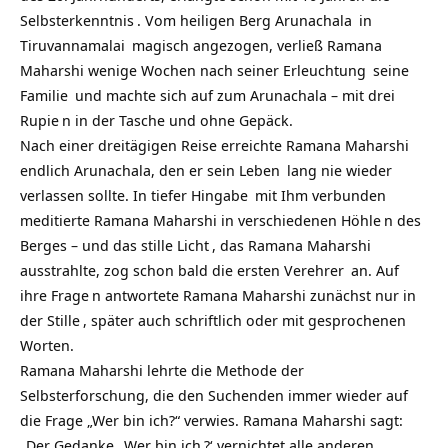
Selbsterkenntnis
. Vom heiligen Berg
Arunachala
in
Tiruvannamalai
magisch angezogen, verließ Ramana
Maharshi wenige Wochen nach seiner
Erleuchtung
seine
Familie
und machte sich auf zum Arunachala – mit drei
Rupie
n in der Tasche und ohne Gepäck.
Nach einer dreitägigen Reise erreichte Ramana Maharshi
endlich Arunachala, den er sein
Leben
lang nie wieder
verlassen sollte. In tiefer
Hingabe
mit Ihm verbunden
meditierte Ramana Maharshi in verschiedenen
Höhle
n des
Berges – und das stille
Licht
, das Ramana Maharshi
ausstrahlte, zog schon bald die ersten
Verehrer
an. Auf
ihre
Frage
n antwortete Ramana Maharshi zunächst nur in
der
Stille
, später auch schriftlich oder mit gesprochenen
Worten.
Ramana Maharshi lehrte die Methode der
Selbsterforschung, die den Suchenden immer wieder auf
die Frage „Wer bin ich?“ verwies. Ramana Maharshi sagt:
„Der
Gedanke
‚
Wer bin ich
?‘ vernichtet alle anderen