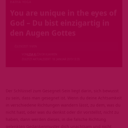
HATHA YOGA
You are unique in the eyes of
God – Du bist einzigartig in
den Augen Gottes
LESEZEIT: 9 MIN
VON
LISA K.
VOR 8 JAHREN
ZULETZT AKTUALISIERT: 18. JANUAR 2019 13:35
Der Schlüssel zum Gesegnet-Sein liegt darin, sich bewusst
zu sein, dass man gesegnet ist. Wenn du deine Achtsamkeit
in verschiedene Richtungen wandern lässt, zu dem, was du
nicht hast, oder was du denkst oder dir vorstellst, nicht zu
haben, dann werden dieses, in die falsche Richtung
gelenkten Gedankenmuster dich unachtsam und nicht