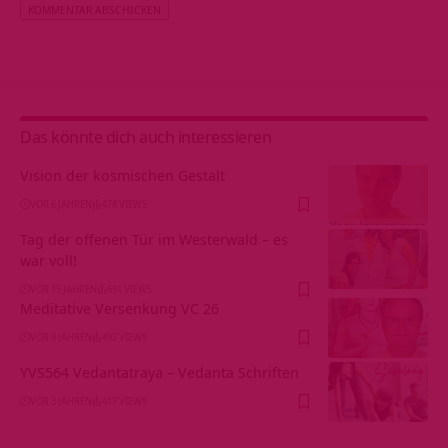
Alternative:
Das könnte dich auch interessieren
Vision der kosmischen Gestalt
VOR 6 JAHREN
478 VIEWS
Tag der offenen Tür im Westerwald – es
war voll!
VOR 15 JAHREN
691 VIEWS
Meditative Versenkung VC 26
VOR 9 JAHREN
492 VIEWS
YVS564 Vedantatraya – Vedanta Schriften
VOR 3 JAHREN
417 VIEWS