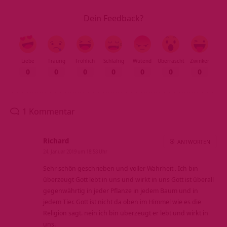
Dein Feedback?
Liebe
Traurig
Fröhlich
Schläfrig
Wütend
Überrascht
Zwinker
0
0
0
0
0
0
0
1 Kommentar
Richard
ANTWORTEN
24. Januar 2019 um 18:58 Uhr
Sehr schön geschrieben und voller Wahrheit . Ich bin
überzeugt Gott lebt in uns und wirkt in uns Gott ist überall
gegenwährtig in jeder Pflanze in jedem Baum und in
jedem Tier. Gott ist nicht da oben im Himmel wie es die
Religion sagt. nein ich bin überzeugt er lebt und wirkt in
uns.