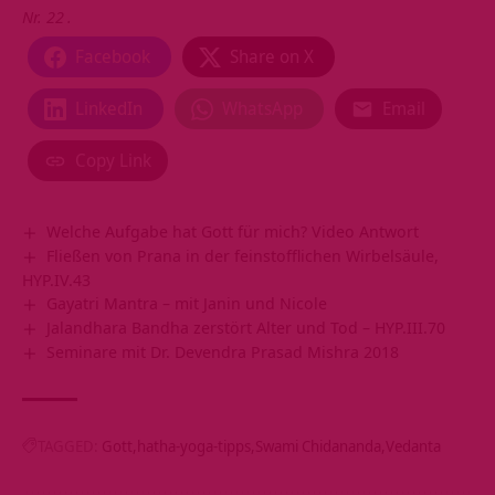
Nr. 22
.
Facebook
Share on X
LinkedIn
WhatsApp
Email
Copy Link
Welche Aufgabe hat Gott für mich? Video Antwort
Fließen von Prana in der feinstofflichen Wirbelsäule,
HYP.IV.43
Gayatri Mantra – mit Janin und Nicole
Jalandhara Bandha zerstört Alter und Tod – HYP.III.70
Seminare mit Dr. Devendra Prasad Mishra 2018
TAGGED:
Gott
hatha-yoga-tipps
Swami Chidananda
Vedanta