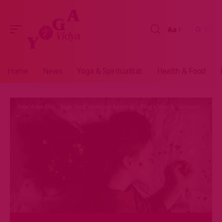
Aa
Größenänderun
Home
News
Yoga & Spiritualität
Health & Food
Yoga Vidya Blog - Yoga, Meditation und Ayurveda
>
Blog
>
Yoga & Spiritualität
>
Hath