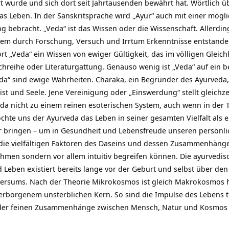
rt wurde und sich dort seit Jahrtausenden bewährt hat. Wörtlich 
as Leben. In der Sanskritsprache wird „Ayur“ auch mit einer mögli
 bebracht. „Veda“ ist das Wissen oder die Wissenschaft. Allerding
dem durch Forschung, Versuch und Irrtum Erkenntnisse entstande
t „Veda“ ein Wissen von ewiger Gültigkeit, das im völligen Gleic
chreihe oder Literaturgattung. Genauso wenig ist „Veda“ auf ein
a“ sind ewige Wahrheiten. Charaka, ein Begründer des Ayurveda, d
st und Seele. Jene Vereinigung oder „Einswerdung“ stellt gleichze
a nicht zu einem reinen esoterischen System, auch wenn in der Ta
öchte uns der Ayurveda das Leben in seiner gesamten Vielfalt al
 bringen – um in Gesundheit und Lebensfreude unseren persönli
die vielfältigen Faktoren des Daseins und dessen Zusammenhänge m
men sondern vor allem intuitiv begreifen können. Die ayurvedis
Leben existiert bereits lange vor der Geburt und selbst über den 
ersums. Nach der Theorie Mikrokosmos ist gleich Makrokosmos hat
verborgenem unsterblichen Kern. So sind die Impulse des Lebens t
der feinen Zusammenhänge zwischen Mensch, Natur und Kosmos 