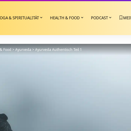
OGA & SPIRITUALITÄT
HEALTH & FOOD
PODCAST
MEI
 & Food
>
Ayurveda
>
Ayurveda Authentisch Teil 1