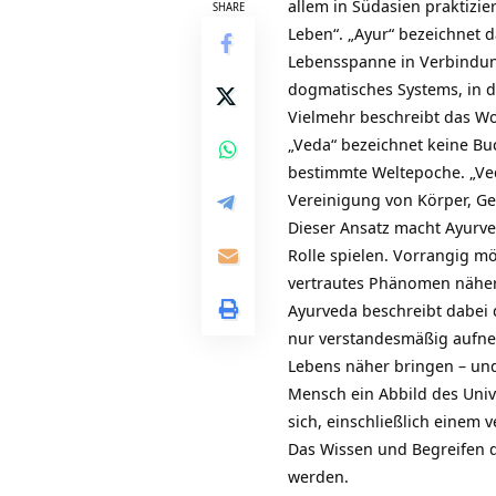
allem in Südasien praktizie
SHARE
Leben“. „Ayur“ bezeichnet d
Lebensspanne in Verbindung
dogmatisches Systems, in 
Vielmehr beschreibt das Wor
„Veda“ bezeichnet keine Bu
bestimmte Weltepoche. „Ved
Vereinigung von Körper, Gei
Dieser Ansatz macht Ayurved
Rolle spielen. Vorrangig m
vertrautes Phänomen näher
Ayurveda beschreibt dabei 
nur verstandesmäßig aufneh
Lebens näher bringen – und 
Mensch ein Abbild des Univ
sich, einschließlich einem 
Das Wissen und Begreifen 
werden.