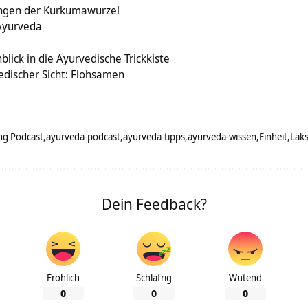
ungen der Kurkumawurzel
Ayurveda
lick in die Ayurvedische Trickkiste
edischer Sicht: Flohsamen
ng Podcast
ayurveda-podcast
ayurveda-tipps
ayurveda-wissen
Einheit
Lak
Dein Feedback?
Fröhlich
Schläfrig
Wütend
0
0
0