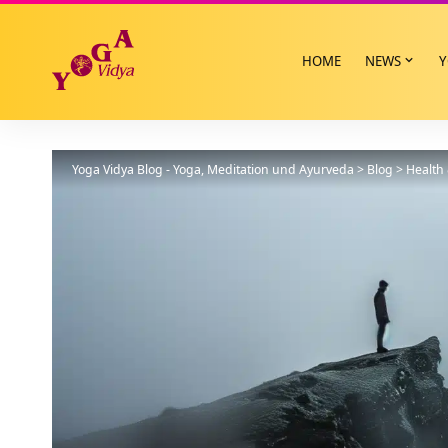
HOME
NEWS
Y
Yoga Vidya Blog - Yoga, Meditation und Ayurveda
>
Blog
>
Health