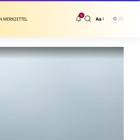
6
Aa
N MERKZETTEL
Größenänderung