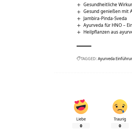
Gesundheitliche Wirk
Gesund genießen mit 
Jambira-Pinda-Sveda
Ayurveda für HNO – Einb
Heilpflanzen aus ayurv
TAGGED:
Ayurveda Einführu
Liebe
Traurig
0
0