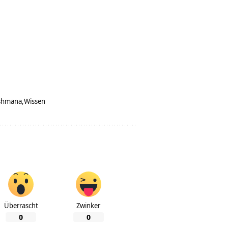
shmana
Wissen
Überrascht
Zwinker
0
0