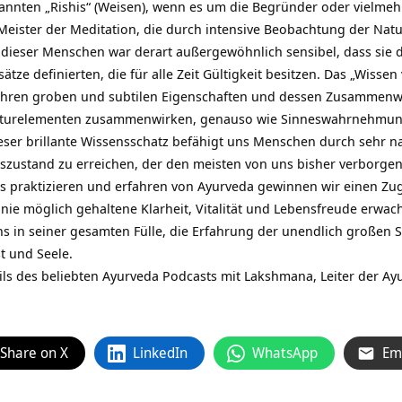
nnten „Rishis“ (Weisen), wenn es um die Begründer oder vielmeh
 Meister der Meditation, die durch intensive Beobachtung der Natu
eser Menschen war derart außergewöhnlich sensibel, dass sie di
ze definierten, die für alle Zeit Gültigkeit besitzen. Das „Wissen
ihren groben und subtilen Eigenschaften und dessen Zusammenwir
aturelementen zusammenwirken, genauso wie Sinneswahrnehmung
ieser brillante Wissensschatz befähigt uns Menschen durch sehr 
szustand zu erreichen, der den meisten von uns bisher verborgen 
 praktizieren und erfahren von Ayurveda gewinnen wir einen Zug
 nie möglich gehaltene Klarheit, Vitalität und Lebensfreude erwach
ns in seiner gesamten Fülle, die Erfahrung der unendlich großen 
st und Seele.
eils des beliebten Ayurveda Podcasts mit Lakshmana, Leiter der A
Share on X
LinkedIn
WhatsApp
Em