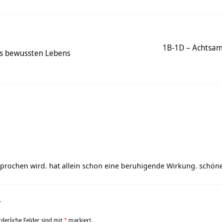
1B-1D – Achtsam
nes bewussten Lebens
esprochen wird. hat allein schon eine beruhigende Wirkung. schö
r
rderliche Felder sind mit
*
markiert.