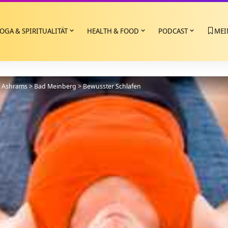
OGA & SPIRITUALITÄT
HEALTH & FOOD
PODCAST
MEI
>
Ashrams
>
Bad Meinberg
>
Bewusster Schlafen