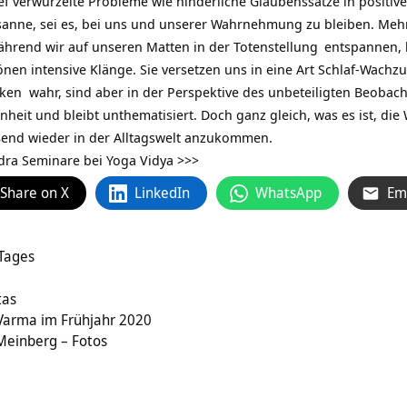
ief verwurzelte Probleme wie hinderliche Glaubenssätze in positiv
sanne, sei es, bei uns und unserer Wahrnehmung zu bleiben. Meh
ährend wir auf unseren Matten in der
Totenstellung
entspannen, l
nen intensive Klänge. Sie versetzen uns in eine Art Schlaf-Wach
n wahr, sind aber in der Perspektive des unbeteiligten Beobacht
heit und bleibt unthematisiert. Doch ganz gleich, was es ist, die 
nd wieder in der Alltagswelt anzukommen.
idra Seminare bei Yoga Vidya >>>
Share on X
LinkedIn
WhatsApp
Em
 Tages
tas
 Varma im Frühjahr 2020
 Meinberg – Fotos