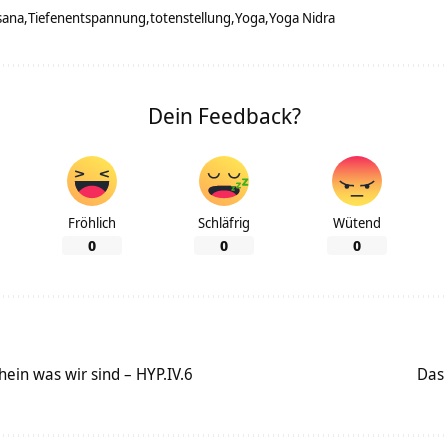
sana
Tiefenentspannung
totenstellung
Yoga
Yoga Nidra
Dein Feedback?
Fröhlich
Schläfrig
Wütend
0
0
0
ein was wir sind – HYP.IV.6
Das