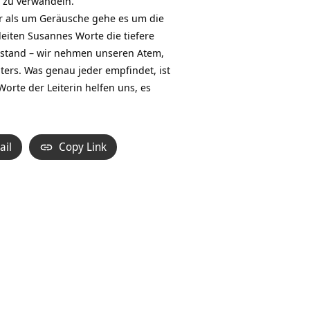
e zu verwandeln.
r als um Geräusche gehe es um die
eiten Susannes Worte die tiefere
zustand – wir nehmen unseren Atem,
ers. Was genau jeder empfindet, ist
Worte der Leiterin helfen uns, es
ail
Copy Link