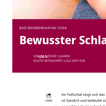
BAD MEINBERG
HATHA YOGA
Bewusster Schl
VON
LISA N.
VOR 13 JAHREN
ZULETZT AKTUALISIERT: 3. JULI 2018 13:34
Im Tiefschlaf zeigt sich d
ist Sanskrit und bedeutet s
SHARE