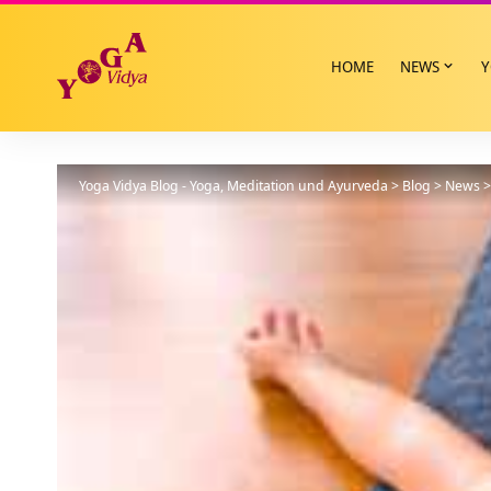
HOME
NEWS
Y
Yoga Vidya Blog - Yoga, Meditation und Ayurveda
>
Blog
>
News