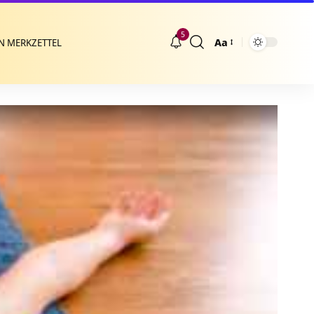
5
Aa
N MERKZETTEL
Größenänderung