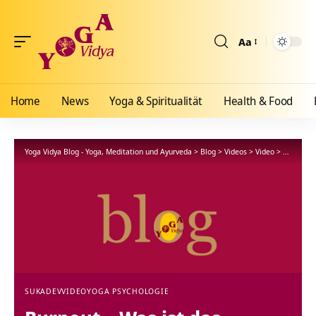
Aa
Größenänderun
Home
News
Yoga & Spiritualität
Health & Food
Yoga Vidya Blog - Yoga, Meditation und Ayurveda
>
Blog
>
Videos
>
Video
>
Burnout –
SUKADEV
VIDEO
YOGA PSYCHOLOGIE