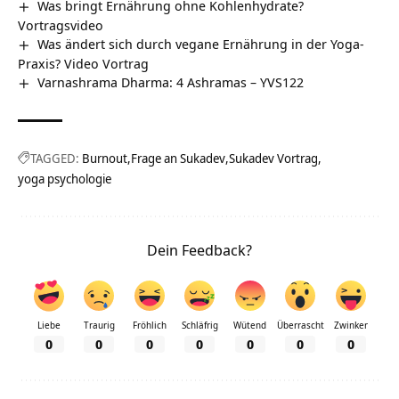
Was bringt Ernährung ohne Kohlenhydrate?
Vortragsvideo
Was ändert sich durch vegane Ernährung in der Yoga-
Praxis? Video Vortrag
Varnashrama Dharma: 4 Ashramas – YVS122
TAGGED:
Burnout
Frage an Sukadev
Sukadev Vortrag
yoga psychologie
Dein Feedback?
Liebe
Traurig
Fröhlich
Schläfrig
Wütend
Überrascht
Zwinker
0
0
0
0
0
0
0