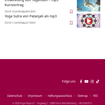
Kurzvortrag
VOR 18 JAHREN
484 VIEWS
Yoga Sutra von Patanjali als mp3
VOR 17 JAHREN
637 VIEWS
Folge uns
Datenschutz
Impressum
Haftungsausschluss
Sitemap
RSS
© 2026 Yoga Vidya e.V. · Yogaweg 7 · 32805 Horn‑Bad Meinberg · +49 5234 87‑0 ·