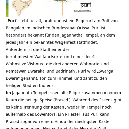
„
Puri
“ steht für alt, uralt und ist ein Pilgerort am Golf von
Bengalen im indischen Bundesstaat Orissa. Puri ist
besonders bekannt für den Jagannatha Tempel, an dem
jedes Jahr ein bekanntes Wagenfest stattfindet.
Außerdem ist die Stadt einer der
berühmtesten
Wallfahrtsorte
und einer der 4
Wohnsitze
Vishnus
, die drei anderen Wohnorte sind
Remeswar,
Dwaraka
und
Badrinath
. Puri wird „Swarga
Dwara“ genannt,
Tor
zum
Himmel
und zählt zu den
heiligen Städten Indiens.
Im Jagannath Tempel essen alle Pilger zusammen in einem
Raum die heilige Speise (
Prasad
). Während des Essens gibt
es keine Trennung der
Kasten
, weder im Tempel noch
außerhalb des Löwentors. Ein
Priester
aus Puri kann
Prasad sogar von einem Hindu der niedrigsten Kaste
entgegennehmen. Hier verbreitet der Herr der Welt