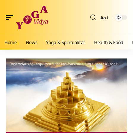
Aa
Größenänderun
Home
News
Yoga & Spiritualität
Health & Food
Yoga Vidya Blog - Yoga, Meditation und Ayurveda
>
Blog
>
Health & Food
>
Ayurveda