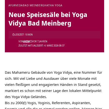
AYURVEDA
BAD MEINBERG
HATHA YOGA
Neue Speisesäle bei Yoga
Vidya Bad Meinberg
LESEZEIT: 10 MIN
VON
AKIM
VOR 7 JAHREN
ZULETZT AKTUALISIERT: 4. MÄRZ 2026 08:37
Das Mahameru Gebäude von Yoga Vidya, eine Nummer für
sich. Mit viel Liebe und Ausdauer über viele Monate mit
vielen fleißigen und engagierten Händen in Stand gesetzt,
markiert es schon mit seiner Lage den lokalen Mittelpunkt
des Yoga Vidya Geländes.
Bis zu 2000(!) Yogis, Yoginis, Referenten, Aspiranten,
Swamis und alle die es einmal werden wollen, können hier