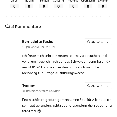
Liebe
Traurig
Fröhlich
Schläfrig
Wütend
Überrascht
Zwinker
0
0
0
0
0
0
0
3 Kommentare
Bernadette Fuchs
ANTWORTEN
16. Januar 2020 um 12:01 Uhr
Ich freue mich sehr, die neuen Räume zu besuchen und
vor allem freue ich mich auf das Schweigen beim Essen 🙂
am 31.01.20 komme ich erstmalig zu euch nach Bad
Meinberg zur 3. Yoga-Ausbildungswoche
Tommy
ANTWORTEN
31. Dezember 2019 um 12:26 Uhr
Einen schönen großen gemeinsamen Saal für Alle hätte ich
sehr gut gefunden,nicht separiert,sondern die Begegnung
fördernd. 🙂