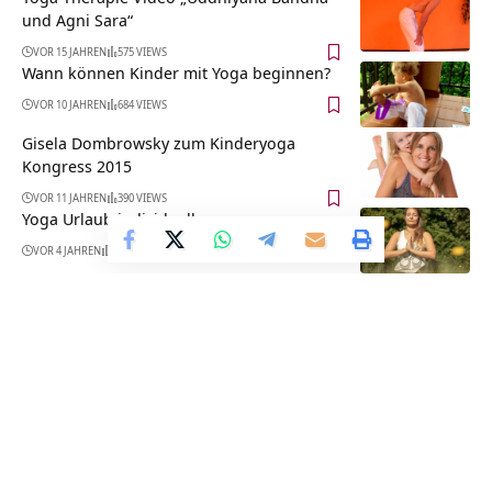
und Agni Sara“
VOR 15 JAHREN
575 VIEWS
Wann können Kinder mit Yoga beginnen?
VOR 10 JAHREN
684 VIEWS
Gisela Dombrowsky zum Kinderyoga
Kongress 2015
VOR 11 JAHREN
390 VIEWS
Yoga Urlaub individuell
VOR 4 JAHREN
585 VIEWS