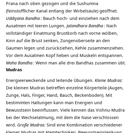
Prana nach oben gezogen und die Sushumna
(feinstofflicher Kanal entlang der Wirbelsäule) geöffnet.
Uddiyana Bandha
:
Bauch hoch- und einziehen nach dem
Ausatmen mit leeren Lungen.
Jalandhara Bandha
:
Nach
vollständiger Einatmung Brustkorb nach vorne wölben,
Kinn auf die Brust senken, Zungenoberseite an den
Gaumen legen und zurückziehen, Kehle zusammenziehen.
Vor dem Ausatmen Kopf heben und Muskeln entspannen.
Maha Bandha
:
Wenn man alle drei Bandhas zusammen übt.
Mudras
Energieerweckende und leitende Übungen.
Kleine Mudras:
Die kleinen Mudras betreffen einzelne Körperteile (Augen,
Zunge, Hals, Finger, Hand, Bauch, Beckenboden). Mit
bestimmten Haltungen kann man Energien und
Bewusstsein beeinflussen. Viele kennen das Vishnu-Mudra
bei der Wechselatmung, mit dem die Nase verschlossen
wird.
Große Mudras:
Sind eine Kombination verschiedener
kleiner Mudras mit Atemtechniken, Bewusstseinslenkung,