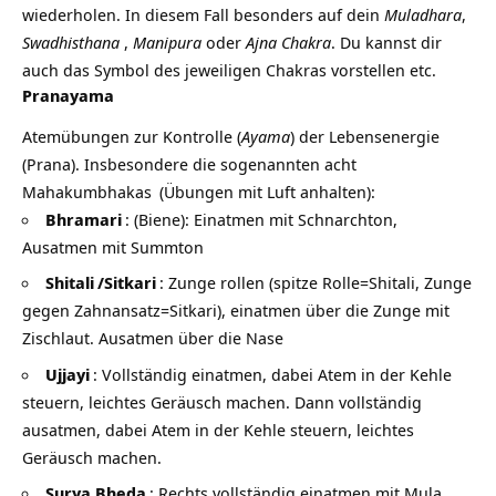
wiederholen. In diesem Fall besonders auf dein
Muladhara
,
Swadhisthana
,
Manipura
oder
Ajna Chakra
. Du kannst dir
auch das Symbol des jeweiligen Chakras vorstellen etc.
Pranayama
Atemübungen zur Kontrolle (
Ayama
) der Lebensenergie
(Prana). Insbesondere die sogenannten acht
Mahakumbhakas
(Übungen mit Luft anhalten):
Bhramari
: (Biene): Einatmen mit Schnarchton,
Ausatmen mit Summton
Shitali
/
Sitkari
: Zunge rollen (spitze Rolle=Shitali, Zunge
gegen Zahnansatz=Sitkari), einatmen über die Zunge mit
Zischlaut. Ausatmen über die Nase
Ujjayi
: Vollständig einatmen, dabei Atem in der Kehle
steuern, leichtes Geräusch machen. Dann vollständig
ausatmen, dabei Atem in der Kehle steuern, leichtes
Geräusch machen.
Surya Bheda
: Rechts vollständig einatmen mit Mula