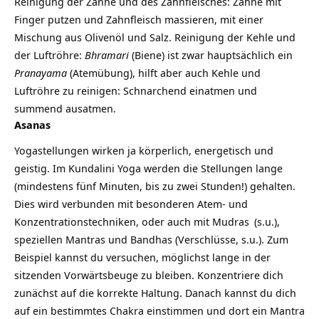
Reinigung der Zähne und des Zahnfleisches: Zähne mit
Finger putzen und Zahnfleisch massieren, mit einer
Mischung aus Olivenöl und Salz. Reinigung der Kehle und
der Luftröhre:
Bhramari
(Biene) ist zwar hauptsächlich ein
Pranayama
(Atemübung), hilft aber auch Kehle und
Luftröhre zu reinigen: Schnarchend einatmen und
summend ausatmen.
Asanas
Yogastellungen wirken ja körperlich, energetisch und
geistig. Im Kundalini Yoga werden die Stellungen lange
(mindestens fünf Minuten, bis zu zwei Stunden!) gehalten.
Dies wird verbunden mit besonderen Atem- und
Konzentrationstechniken, oder auch mit
Mudras
(s.u.),
speziellen Mantras und Bandhas (Verschlüsse, s.u.). Zum
Beispiel kannst du versuchen, möglichst lange in der
sitzenden Vorwärtsbeuge zu bleiben. Konzentriere dich
zunächst auf die korrekte Haltung. Danach kannst du dich
auf ein bestimmtes Chakra einstimmen und dort ein Mantra