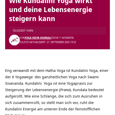
Wie Kundalini Yoga wirkt
und deine Lebensenergie
steigern kann
LESEZEIT: 9 MIN
VON
YOGA VIDYA JOURNAL
VOR 11 MONATEN
ZULETZT AKTUALISIERT: 27. SEPTEMBER 2025 13:52
Eng verwandt mit dem Hatha Yoga ist Kundalini Yoga, einer
der
6 Yogawege
des ganzheitlichen Yoga nach Swami
Sivananda.
Kundalini
Yoga ist eine Yogapraxis zur
Steigerung der Lebensenergie (
Prana
). Kundala bedeutet
aufgerollt. Wie eine Schlange, die sich zum Ausruhen in
sich zusammenrollt, so stellt man sich vor, ruht die
Kundalini Energie am unteren Ende der feinstofflichen