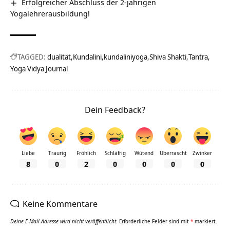
Erfolgreicher Abschluss der 2-jährigen
Yogalehrerausbildung!
TAGGED:
dualität
Kundalini
kundaliniyoga
Shiva Shakti
Tantra
Yoga Vidya Journal
Dein Feedback?
Liebe
Traurig
Fröhlich
Schläfrig
Wütend
Überrascht
Zwinker
8
0
2
0
0
0
0
Keine Kommentare
Deine E-Mail-Adresse wird nicht veröffentlicht.
Erforderliche Felder sind mit
*
markiert.