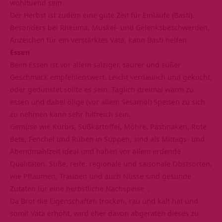
wohltuend sein.
Der Herbst ist zudem eine gute Zeit für Einläufe (Basti).
Besonders bei Rheuma, Muskel- und Gelenksbeschwerden,
Anzeichen für ein verstärktes Vata, kann Basti helfen.
Essen
Beim Essen ist vor allem salziger, saurer und süßer
Geschmack empfehlenswert. Leicht verdaulich und gekocht,
oder gedünstet sollte es sein. Täglich dreimal warm zu
essen und dabei ölige (vor allem Sesamöl) Speisen zu sich
zu nehmen kann sehr hilfreich sein.
Gemüse wie Kürbis, Süßkartoffel, Möhre, Pastinaken, Rote
Bete, Fenchel und Rüben in Suppen, sind als Mittags- und
Abendmahlzeit ideal und haben vor allem erdende
Qualitäten. Süße, reife, regionale und saisonale Obstsorten,
wie Pflaumen, Trauben und auch Nüsse sind gesunde
Zutaten für eine herbstliche Nachspeise .
Da Brot die Eigenschaften trocken, rau und kalt hat und
somit Vata erhöht, wird eher davon abgeraten dieses zu