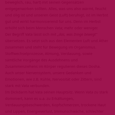
beweglich, rau, hart) mit seinen Gegensätzen
entgegenwirken sollten. Alles, was uns also wärmt, feucht
und ölig ist und unseren Geist (Luft) beruhigt, ist im Herbst
gut und wirkt harmonisierend für uns. Denn im Herbst
erhöht sich beim Menschen Vata; mehr oder weniger.
Der Begriff Vata lässt sich mit
„das, was Dinge bewegt“
übersetzen. Es setzt sich aus den Elementen Luft und Äther
zusammen und steht für Bewegung im Organismus.
Stoffwechselprozesse, Atmung, Verdauung, sowie
sämtliche Vorgänge des Ausdehnens und
Zusammenziehens im Körper regulieren dieses Dosha.
Auch unser Nervensystem, unsere Gedanken und
Emotionen, wie z.B. Kühle, Nervosität oder Zittern, sind
stark mit Vata verbunden.
Im Dickdarm hat Vata seinen Hauptsitz. Wenn Vata zu stark
dominiert, kann es u.a. zu Erkältungen,
Verdauungsbeschwerden, Kopfschmerzen, trockene Haut
und Lippen, Energieverlust, Immunschwäche, schlechter