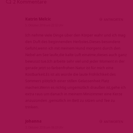
2 Kommentare
Katrin Melcic
ANTWORTEN
5. Oktober 2018 um 22:32 Uhr
Ich nehme viele Dinge über den Körper wahr und ich mag
den Duft des beginnenden Herbstes.Dieses besondere
Gefühl,wenn ich mit meinem Hund morgens durch den
Nebel am See laufe,die kalte Luft einatme,dieses auch ganz
bewusst tue.Ich arbeite sehr viel und jeder Moment in der
gerade jetzt so farbenfrohen Natur ist für mich eine
Kostbarkeit.Es ist als würde die laute Fröhlichkeit des
Sommers plötzlich einer stillen Gelassenheit Platz
machen.Wenn es richtig ungemütlich draußen ist,gehe ich
extra raus um danach in meinem Minizimmer eine Kerze
anzuzünden ,gemütlich im Bett zu sitzen und Tee zu
trinken.
Johanna
ANTWORTEN
3. Oktober 2018 um 08:33 Uhr