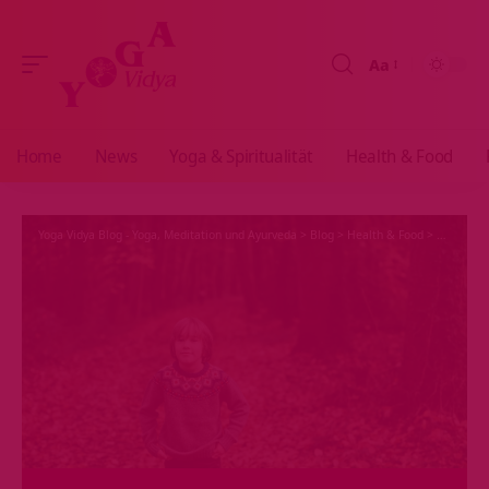
Aa
Größenänderun
Home
News
Yoga & Spiritualität
Health & Food
Yoga Vidya Blog - Yoga, Meditation und Ayurveda
>
Blog
>
Health & Food
>
Ayurveda