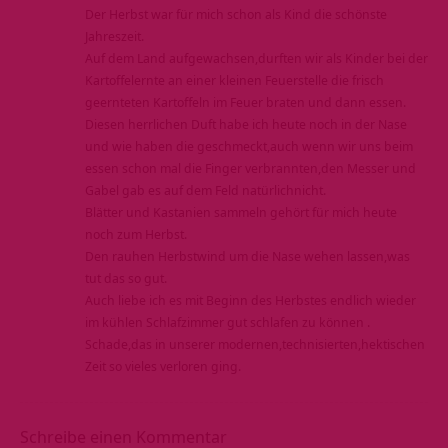
Der Herbst war für mich schon als Kind die schönste
Jahreszeit.
Auf dem Land aufgewachsen,durften wir als Kinder bei der
Kartoffelernte an einer kleinen Feuerstelle die frisch
geernteten Kartoffeln im Feuer braten und dann essen.
Diesen herrlichen Duft habe ich heute noch in der Nase
und wie haben die geschmeckt,auch wenn wir uns beim
essen schon mal die Finger verbrannten,den Messer und
Gabel gab es auf dem Feld natürlichnicht.
Blätter und Kastanien sammeln gehört für mich heute
noch zum Herbst.
Den rauhen Herbstwind um die Nase wehen lassen,was
tut das so gut.
Auch liebe ich es mit Beginn des Herbstes endlich wieder
im kühlen Schlafzimmer gut schlafen zu können .
Schade,das in unserer modernen,technisierten,hektischen
Zeit so vieles verloren ging.
Schreibe einen Kommentar