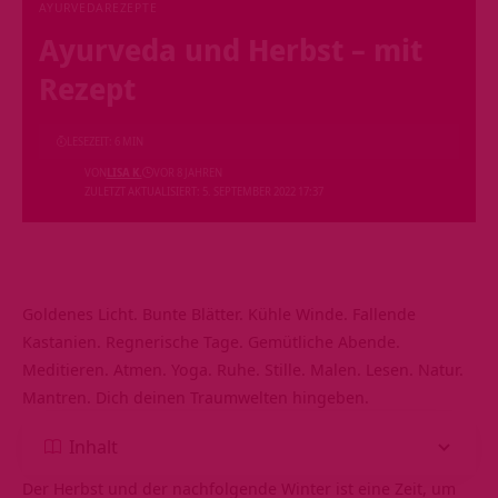
AYURVEDA
REZEPTE
Ayurveda und Herbst – mit
Rezept
LESEZEIT: 6 MIN
VON
LISA K.
VOR 8 JAHREN
ZULETZT AKTUALISIERT: 5. SEPTEMBER 2022 17:37
Goldenes Licht. Bunte Blätter. Kühle Winde. Fallende
Kastanien. Regnerische Tage. Gemütliche Abende.
Meditieren. Atmen. Yoga. Ruhe. Stille. Malen. Lesen. Natur.
Mantren. Dich deinen Traumwelten hingeben.
Inhalt
Der Herbst und der nachfolgende Winter ist eine Zeit, um