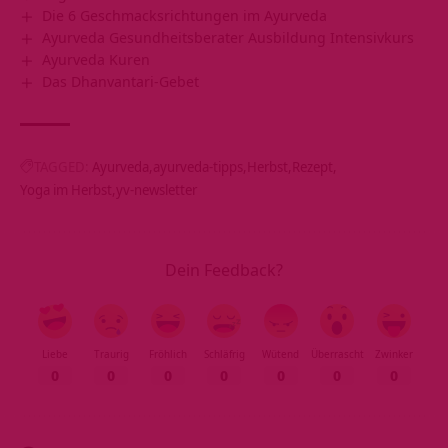
Die 6 Geschmacksrichtungen im Ayurveda
Ayurveda Gesundheitsberater Ausbildung Intensivkurs
Ayurveda Kuren
Das Dhanvantari-Gebet
TAGGED:
Ayurveda
ayurveda-tipps
Herbst
Rezept
Yoga im Herbst
yv-newsletter
Dein Feedback?
Liebe
Traurig
Fröhlich
Schläfrig
Wütend
Überrascht
Zwinker
0
0
0
0
0
0
0