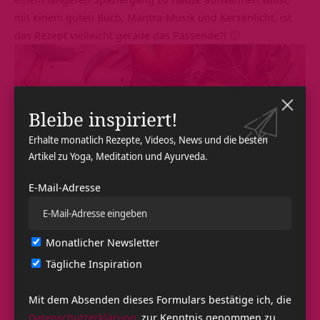
mit einem guten Buch, Mantra-Musik und Kerzenlicht, ist
das Rezept vielleicht gerade das Passende?! 🙂
Bleibe inspiriert!
Erhalte monatlich Rezepte, Videos, News und die besten
Artikel zu Yoga, Meditation und Ayurveda.
E-Mail-Adresse
Monatlicher Newsletter
Abends
Tägliche Inspiration
Um Vata auszugleichen und eine gemütliche Stimmung zu
erzeugen, kannst du in deiner Wohnung mit Hilfe einer
Mit dem Absenden dieses Formulars bestätige ich, die
Duftlampe beruhigende Düfte wirken lassen. U.a. Lavendel,
Datenschutzerklärung
zur Kenntnis genommen zu
Zimt und Nelke als Duftnote eignen sich im Herbst