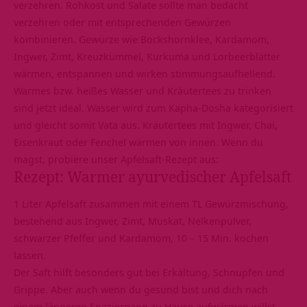
verzehren. Rohkost und Salate sollte man bedacht
verzehren oder mit entsprechenden Gewürzen
kombinieren. Gewürze wie Bockshornklee, Kardamom,
Ingwer, Zimt, Kreuzkümmel, Kurkuma und Lorbeerblätter
wärmen, entspannen und wirken stimmungsaufhellend.
Warmes bzw. heißes Wasser und Kräutertees zu trinken
sind jetzt ideal. Wasser wird zum Kapha-Dosha kategorisiert
und gleicht somit Vata aus. Kräutertees mit Ingwer, Chai,
Eisenkraut oder Fenchel wärmen von innen. Wenn du
magst, probiere unser Apfelsaft-Rezept aus:
Rezept: Warmer ayurvedischer Apfelsaft
1 Liter Apfelsaft zusammen mit einem TL Gewürzmischung,
bestehend aus Ingwer, Zimt, Muskat, Nelkenpulver,
schwarzer Pfeffer und Kardamom, 10 – 15 Min. kochen
lassen.
Der Saft hilft besonders gut bei Erkältung, Schnupfen und
Grippe. Aber auch wenn du gesund bist und dich nach
einem längeren Spaziergang zu Hause aufwärmen willst,