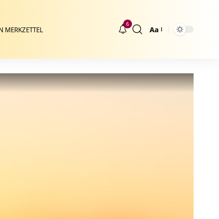
6
Aa
N MERKZETTEL
Größenänderung