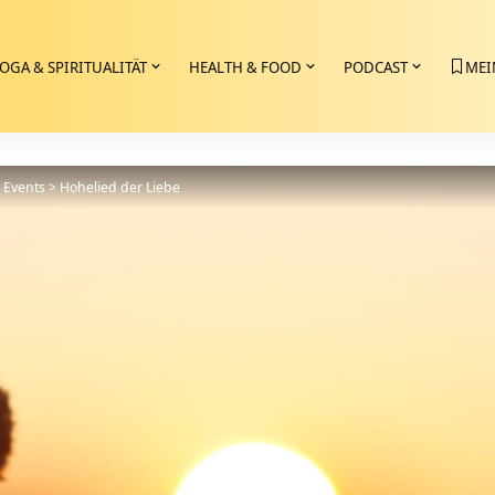
OGA & SPIRITUALITÄT
HEALTH & FOOD
PODCAST
MEI
>
Events
>
Hohelied der Liebe