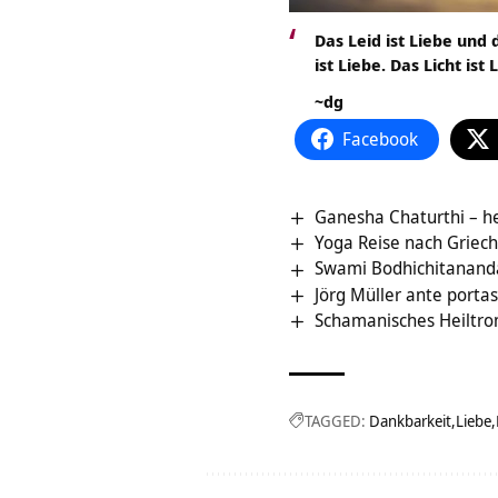
Das Leid ist Liebe und 
ist Liebe. Das Licht ist
~dg
Facebook
Ganesha Chaturthi – h
Yoga Reise nach Griec
Swami Bodhichitananda
Jörg Müller ante portas
Schamanisches Heiltr
TAGGED:
Dankbarkeit
Liebe