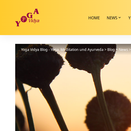
HOME
NEWS
Y
Yoga Vidya Blog - Yoga, Meditation und Ayurveda
>
Blog
>
News