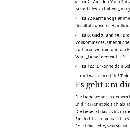
zu 2.:
Aus den Yoga Sutras
Materielles zu haben („Berg
zu 3.:
Karma Yoga animier
Resultate unserer Handlun
zu 8. und 9. und 10.:
Brah
Vollkommenes, Unendliches
aufhören werden und die Er
Wort „Liebe“ gemeint ist?
zu 12.:
„Erkenne dein Sel
… und was denkst du? Teil
Es geht um di
Die Liebe wohnt in deinem H
In dir erkennt sie sich als T
Die Liebe ist das Licht, in d
Sie dreht sich niemals blo
So ist die Liebe, was sie ist.