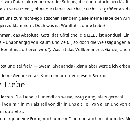
 von Patanjali kennen wir die Siddhis, die übernatürlichen Kräfte.
e zu versetzten“), ohne die Liebe? Welche „Macht“ ist größer als di
t uns zum nicht-egoistischen Handeln („alle meine Habe den Arm
gen zu klammern. Doch was ist Wohlfahrt ohne Liebe?
man, das Absolute, Gott, das Göttliche, die LIEBE ist nondual. Ein
 – unabhängig von Raum und Zeit. („so doch die Weissagungen 
kenntnis aufhören wird“). Was ist das Vollkommene, Ganze, Unen
bst und sei frei.“ ― Swami Sivananda („dann aber werde ich erkenn
e deine Gedanken als Kommentar unter diesem Beitrag!
e Liebe
erzen. Die Liebe ist unendlich weise, ewig gütig, stets gerecht.
eil von mir, in mir als Teil von dir, in uns als Teil von allen und von 
em du siehst.
ß um irgendeine Form, noch um ein Ding und auch nicht um des Me