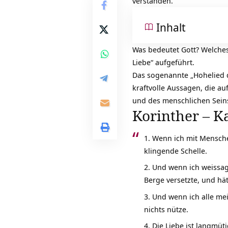
verstanden.
Inhalt
Was bedeutet Gott? Welches 
Liebe“ aufgeführt.
Das sogenannte „Hohelied d
kraftvolle Aussagen, die au
und des menschlichen Seins
Korinther – Ka
Wenn ich mit Menschen
klingende Schelle.
Und wenn ich weissage
Berge versetzte, und hät
Und wenn ich alle mei
nichts nütze.
Die Liebe ist langmütig