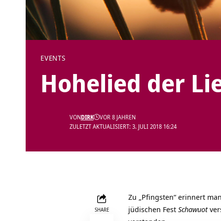
EVENTS
Hohelied der Li
VON
DIRK
VOR 8 JAHREN
ZULETZT AKTUALISIERT: 3. JULI 2018 16:24
Zu „Pfingsten“ erinnert man
jüdischen Fest
Schawuot
ver
SHARE