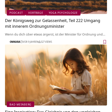
PODCAST
VORTRÄGE
YOGA PSYCHOLOGIE
Der Königsweg zur Gelassenheit, Teil 222 Umgang
mit innerem Ordnungsminister
Wenn du dich über etwas ärgerst, ist der Minister für Ordnung und…
OMKARA
VOR 9 JAHREN
527 VIEWS
BAD MEINBERG
Eine Inspiration: Das Gleichnis von den ungleichen