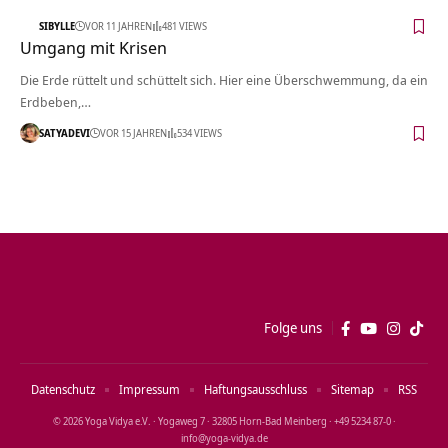
SIBYLLE
VOR 11 JAHREN
481 VIEWS
Umgang mit Krisen
Die Erde rüttelt und schüttelt sich. Hier eine Überschwemmung, da ein
Erdbeben,…
SATYADEVI
VOR 15 JAHREN
534 VIEWS
Folge uns
Datenschutz
Impressum
Haftungsausschluss
Sitemap
RSS
© 2026 Yoga Vidya e.V. · Yogaweg 7 · 32805 Horn‑Bad Meinberg · +49 5234 87‑0 ·
info@yoga‑vidya.de