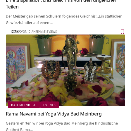
Teilen
Der Meister gab seinen Schülern folgendes Gleichnis: „Ein stattlicher
Gewürzhändler auf einem…
DIRK
VOR 10 JAHREN
615 VIEWS
BAD MEINBERG
EVENTS
Rama Navami bei Yoga Vidya Bad Meinberg
Gestern ehrten wir bei Yoga Vidya Bad Meinberg die hinduistische
Gottheit Rama…