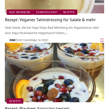
BAD MEINBERG
GEMEINSCHAFT
REZEPTE
Rezept: Veganes Tahindressing für Salate & mehr
Viele Gäste, die bei Yoga Vidya Bad Meinberg ein Yogaseminar oder
eine Yoga Ferienwoche mitgemacht haben,…
DIRK
VOR 10 JAHREN
1.5K VIEWS
REZEPTE
Rezept: Blaubeer-Sojaccino (vegan)