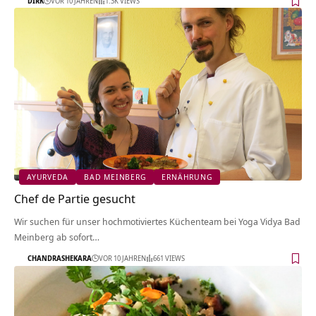
DIRK
VOR 10 JAHREN
1.3K VIEWS
AYURVEDA
BAD MEINBERG
ERNÄHRUNG
Chef de Partie gesucht
Wir suchen für unser hochmotiviertes Küchenteam bei Yoga Vidya Bad
Meinberg ab sofort…
CHANDRASHEKARA
VOR 10 JAHREN
661 VIEWS